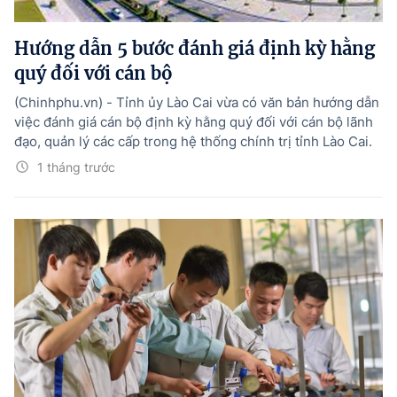
Hướng dẫn thực hiện chính sách
Hướng dẫn 5 bước đánh giá định kỳ hằng
Phát triển kinh tế tư nhân và doanh nghiệp dân tộc
quý đối với cán bộ
Ocop và chuỗi giá trị Nông sản
(Chinhphu.vn) - Tỉnh ủy Lào Cai vừa có văn bản hướng dẫn
Kinh tế tư nhân
việc đánh giá cán bộ định kỳ hằng quý đối với cán bộ lãnh
đạo, quản lý các cấp trong hệ thống chính trị tỉnh Lào Cai.
Doanh nghiệp dân tộc
1 tháng trước
Khác
Video
Photo
© BÁO ĐIỆN TỬ CHÍNH PHỦ