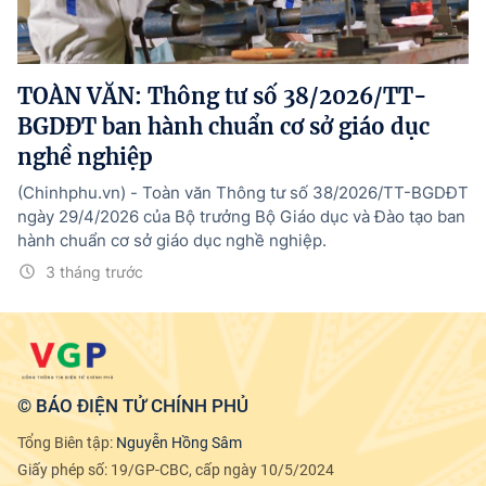
Tổng Giám đốc:
Nguyễn Hồng Sâm
Trụ sở: 16 Lê Hồng Phong - Ba Đình - Hà Nội.
Điện thoại: 080 43162; Fax: 080.48924;
TOÀN VĂN: Thông tư số 38/2026/TT-
Email: thongtinchinhphu@chinhphu.vn.
BGDĐT ban hành chuẩn cơ sở giáo dục
Theo dõi báo trên:
nghề nghiệp
(Chinhphu.vn) - Toàn văn Thông tư số 38/2026/TT-BGDĐT
Bản quyền thuộc Báo Điện tử Chính phủ - Cổng Thông tin điện tử Chính
ngày 29/4/2026 của Bộ trưởng Bộ Giáo dục và Đào tạo ban
phủ.
hành chuẩn cơ sở giáo dục nghề nghiệp.
Ghi rõ nguồn "Báo Điện tử Chính phủ", "Cổng Thông tin điện tử Chính phủ",
hoặc www.baochinhphu.vn, www.chinhphu.vn khi phát hành lại thông tin
3 tháng trước
từ các nguồn này.
© BÁO ĐIỆN TỬ CHÍNH PHỦ
Tổng Biên tập:
Nguyễn Hồng Sâm
Giấy phép số: 19/GP-CBC, cấp ngày 10/5/2024