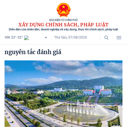
BÁO ĐIỆN TỬ CHÍNH PHỦ
XÂY DỰNG CHÍNH SÁCH, PHÁP LUẬT
Diễn đàn của nhân dân, doanh nghiệp về xây dựng, thực thi chính sách, pháp luật
HN
23°-32°
Thứ Sáu, 07/08/2026
Danh mục
nguyên tắc đánh giá
Trang chủ
Chính sách mới
Tham vấn chính sách
Người dân góp ý
Doanh nghiệp hiến kế
Chính sách và cuộc sống