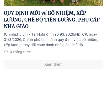
Hướng dẫn thực hiện chính sách
QUY ĐỊNH MỚI về BỔ NHIỆM, XẾP
Phát triển kinh tế tư nhân và doanh nghiệp dân tộc
LƯƠNG, CHẾ ĐỘ TIỀN LƯƠNG, PHỤ CẤP
Ocop và chuỗi giá trị Nông sản
NHÀ GIÁO
Kinh tế tư nhân
(Chinhphu.vn) - Tại Nghị định số 93/2026/NĐ-CP, ngày
31/3/2026, Chính phủ ban hành quy định việc bổ nhiệm,
Doanh nghiệp dân tộc
xếp lương, thay đổi chức danh nhà giáo; chế độ ...
Khác
4 tháng trước
Video
Xem thêm
Photo