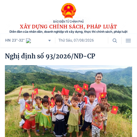
BÁO ĐIỆN TỬ CHÍNH PHỦ
XÂY DỰNG CHÍNH SÁCH, PHÁP LUẬT
Diễn đàn của nhân dân, doanh nghiệp về xây dựng, thực thi chính sách, pháp luật
HN
23°-32°
Thứ Sáu, 07/08/2026
Danh mục
Nghị định số 93/2026/NĐ-CP
Trang chủ
Chính sách mới
Tham vấn chính sách
Người dân góp ý
Doanh nghiệp hiến kế
Chính sách và cuộc sống