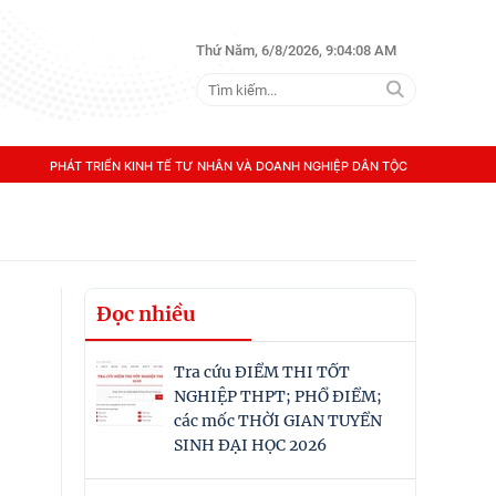
Thứ Năm, 6/8/2026, 9:04:08 AM
PHÁT TRIỂN KINH TẾ TƯ NHÂN VÀ DOANH NGHIỆP DÂN TỘC
Đọc nhiều
Tra cứu ĐIỂM THI TỐT
NGHIỆP THPT; PHỔ ĐIỂM;
các mốc THỜI GIAN TUYỂN
SINH ĐẠI HỌC 2026