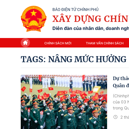
BÁO ĐIỆN TỬ CHÍNH PHỦ
XÂY DỰNG CHÍN
Diễn đàn của nhân dân, doanh nghi
CHÍNH SÁCH MỚI
THAM VẤN CHÍNH SÁCH
TAGS: NÂNG MỨC HƯỞNG
Dự thả
Quân đ
(Chinhph
của 03 N
trong Qu
viên ch
2 th