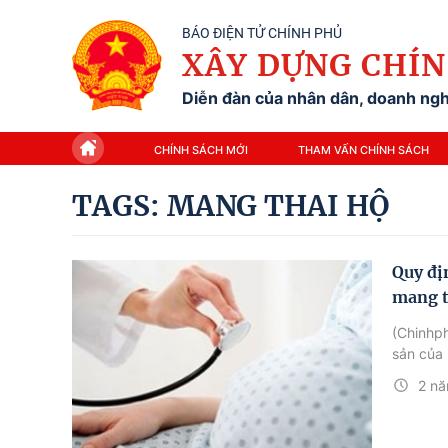
BÁO ĐIỆN TỬ CHÍNH PHỦ
XÂY DỰNG CHÍN
Diễn đàn của nhân dân, doanh nghi
CHÍNH SÁCH MỚI
THAM VẤN CHÍNH SÁCH
TAGS: MANG THAI HỘ
Quy đị
mang t
(Chinhph
sản của 
2 nă