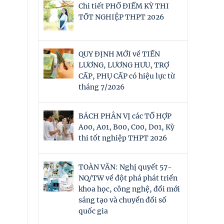
Chi tiết PHỔ ĐIỂM KỲ THI
TỐT NGHIỆP THPT 2026
QUY ĐỊNH MỚI về TIỀN
LƯƠNG, LƯƠNG HƯU, TRỢ
CẤP, PHỤ CẤP có hiệu lực từ
tháng 7/2026
BÁCH PHÂN VỊ các TỔ HỢP
A00, A01, B00, C00, D01, Kỳ
thi tốt nghiệp THPT 2026
TOÀN VĂN: Nghị quyết 57-
NQ/TW về đột phá phát triển
khoa học, công nghệ, đổi mới
sáng tạo và chuyển đổi số
quốc gia