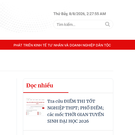
Thứ Bảy, 8/8/2026, 2:27:55 AM
PHÁT TRIỂN KINH TẾ TƯ NHÂN VÀ DOANH NGHIỆP DÂN TỘC
Đọc nhiều
Tra cứu ĐIỂM THI TỐT
NGHIỆP THPT; PHỔ ĐIỂM;
các mốc THỜI GIAN TUYỂN
SINH ĐẠI HỌC 2026