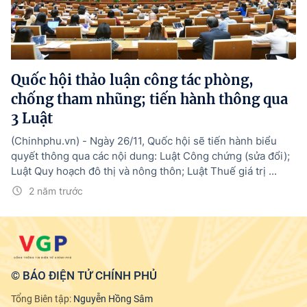
Tổng Giám đốc:
Nguyễn Hồng Sâm
Trụ sở: 16 Lê Hồng Phong - Ba Đình - Hà Nội.
Điện thoại: 080 43162; Fax: 080.48924;
Email: thongtinchinhphu@chinhphu.vn.
Quốc hội thảo luận công tác phòng,
Theo dõi báo trên:
chống tham nhũng; tiến hành thông qua
3 Luật
Bản quyền thuộc Báo Điện tử Chính phủ - Cổng Thông tin điện tử Chính
(Chinhphu.vn) - Ngày 26/11, Quốc hội sẽ tiến hành biểu
phủ.
quyết thông qua các nội dung: Luật Công chứng (sửa đổi);
Ghi rõ nguồn "Báo Điện tử Chính phủ", "Cổng Thông tin điện tử Chính phủ",
hoặc www.baochinhphu.vn, www.chinhphu.vn khi phát hành lại thông tin
Luật Quy hoạch đô thị và nông thôn; Luật Thuế giá trị ...
từ các nguồn này.
2 năm trước
© BÁO ĐIỆN TỬ CHÍNH PHỦ
Tổng Biên tập:
Nguyễn Hồng Sâm