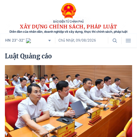
BÁO ĐIỆN TỬ CHÍNH PHỦ
XÂY DỰNG CHÍNH SÁCH, PHÁP LUẬT
Diễn đàn của nhân dân, doanh nghiệp về xây dựng, thực thi chính sách, pháp luật
HN
23°-32°
Chủ Nhật, 09/08/2026
Danh mục
Luật Quảng cáo
Trang chủ
Chính sách mới
Tham vấn chính sách
Người dân góp ý
Doanh nghiệp hiến kế
Chính sách và cuộc sống