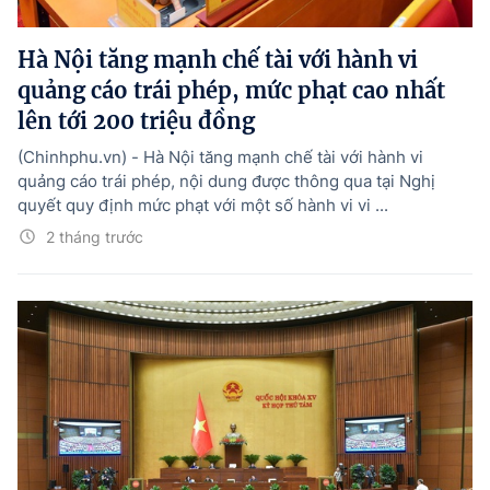
Hướng dẫn thực hiện chính sách
Hà Nội tăng mạnh chế tài với hành vi
Phát triển kinh tế tư nhân và doanh nghiệp dân tộc
quảng cáo trái phép, mức phạt cao nhất
Ocop và chuỗi giá trị Nông sản
lên tới 200 triệu đồng
Kinh tế tư nhân
(Chinhphu.vn) - Hà Nội tăng mạnh chế tài với hành vi
quảng cáo trái phép, nội dung được thông qua tại Nghị
Doanh nghiệp dân tộc
quyết quy định mức phạt với một số hành vi vi ...
Khác
2 tháng trước
Video
Photo
© BÁO ĐIỆN TỬ CHÍNH PHỦ