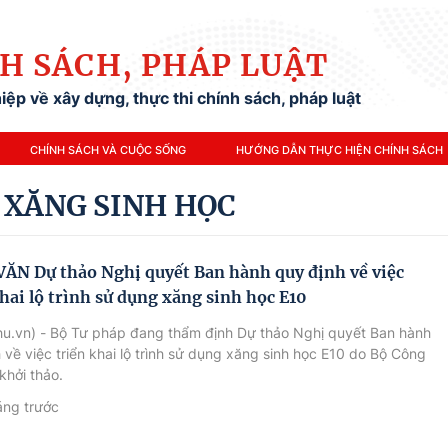
H SÁCH, PHÁP LUẬT
ệp về xây dựng, thực thi chính sách, pháp luật
CHÍNH SÁCH VÀ CUỘC SỐNG
HƯỚNG DẪN THỰC HIỆN CHÍNH SÁCH
 XĂNG SINH HỌC
ĂN Dự thảo Nghị quyết Ban hành quy định về việc
khai lộ trình sử dụng xăng sinh học E10
hu.vn) - Bộ Tư pháp đang thẩm định Dự thảo Nghị quyết Ban hành
 về việc triển khai lộ trình sử dụng xăng sinh học E10 do Bộ Công
hởi thảo.
áng trước