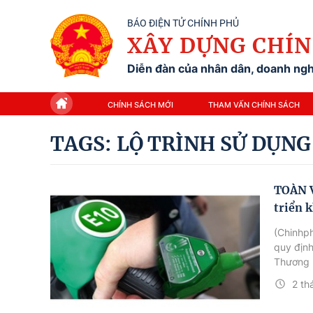
BÁO ĐIỆN TỬ CHÍNH PHỦ
XÂY DỰNG CHÍN
Diễn đàn của nhân dân, doanh nghi
CHÍNH SÁCH MỚI
THAM VẤN CHÍNH SÁCH
TAGS: LỘ TRÌNH SỬ DỤNG
TOÀN V
triển 
(Chinhp
quy định
Thương k
2 th