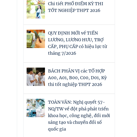
Chi tiết PHỔ ĐIỂM KỲ THI
TỐT NGHIỆP THPT 2026
QUY ĐỊNH MỚI về TIỀN
LƯƠNG, LƯƠNG HƯU, TRỢ
CẤP, PHỤ CẤP có hiệu lực từ
tháng 7/2026
BÁCH PHÂN VỊ các TỔ HỢP
A00, A01, B00, C00, D01, Kỳ
thi tốt nghiệp THPT 2026
TOÀN VĂN: Nghị quyết 57-
NQ/TW về đột phá phát triển
khoa học, công nghệ, đổi mới
sáng tạo và chuyển đổi số
quốc gia