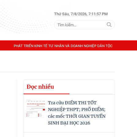
Thứ Sáu, 7/8/2026, 7:11:57 PM
PHÁT TRIỂN KINH TẾ TƯ NHÂN VÀ DOANH NGHIỆP DÂN TỘC
Đọc nhiều
Tra cứu ĐIỂM THI TỐT
NGHIỆP THPT; PHỔ ĐIỂM;
các mốc THỜI GIAN TUYỂN
SINH ĐẠI HỌC 2026