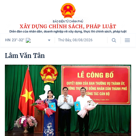
BÁO ĐIỆN TỬ CHÍNH PHỦ
XÂY DỰNG CHÍNH SÁCH, PHÁP LUẬT
Diễn đàn của nhân dân, doanh nghiệp về xây dựng, thực thi chính sách, pháp luật
HN
23°-32°
Thứ Bảy, 08/08/2026
Danh mục
Lâm Văn Tân
Trang chủ
Chính sách mới
Tham vấn chính sách
Người dân góp ý
Doanh nghiệp hiến kế
Chính sách và cuộc sống