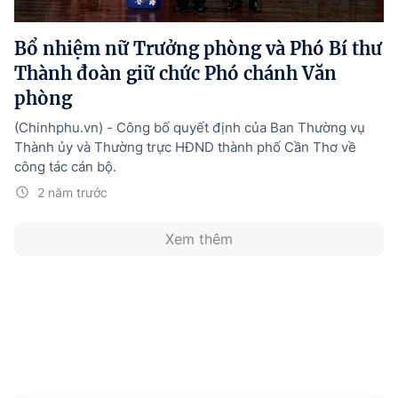
Hướng dẫn thực hiện chính sách
Bổ nhiệm nữ Trưởng phòng và Phó Bí thư
Phát triển kinh tế tư nhân và doanh nghiệp dân tộc
Thành đoàn giữ chức Phó chánh Văn
Ocop và chuỗi giá trị Nông sản
phòng
Kinh tế tư nhân
(Chinhphu.vn) - Công bố quyết định của Ban Thường vụ
Thành ủy và Thường trực HĐND thành phố Cần Thơ về
Doanh nghiệp dân tộc
công tác cán bộ.
Khác
2 năm trước
Video
Xem thêm
Photo