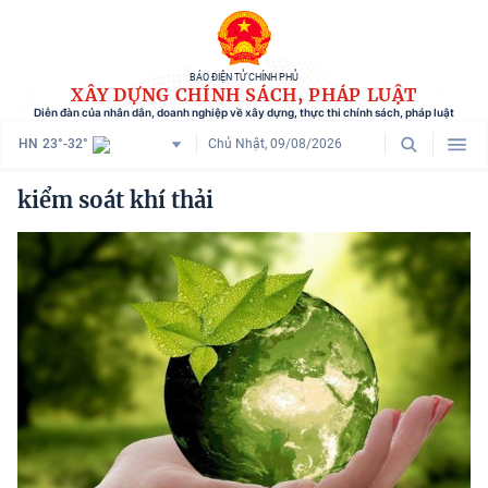
BÁO ĐIỆN TỬ CHÍNH PHỦ
XÂY DỰNG CHÍNH SÁCH, PHÁP LUẬT
Diễn đàn của nhân dân, doanh nghiệp về xây dựng, thực thi chính sách, pháp luật
HN
23°-32°
Chủ Nhật, 09/08/2026
Danh mục
kiểm soát khí thải
Trang chủ
Chính sách mới
Tham vấn chính sách
Người dân góp ý
Doanh nghiệp hiến kế
Chính sách và cuộc sống