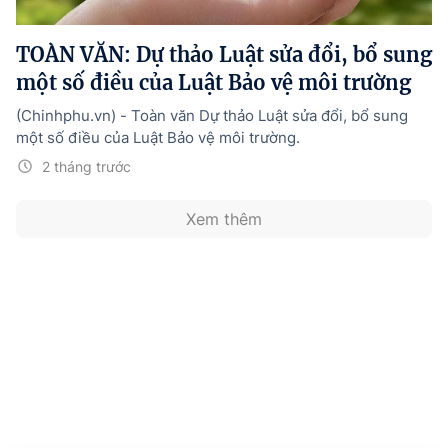
Hướng dẫn thực hiện chính sách
TOÀN VĂN: Dự thảo Luật sửa đổi, bổ sung
Phát triển kinh tế tư nhân và doanh nghiệp dân tộc
một số điều của Luật Bảo vệ môi trường
Ocop và chuỗi giá trị Nông sản
(Chinhphu.vn) - Toàn văn Dự thảo Luật sửa đổi, bổ sung
Kinh tế tư nhân
một số điều của Luật Bảo vệ môi trường.
2 tháng trước
Doanh nghiệp dân tộc
Khác
Xem thêm
Video
Photo