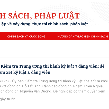
H SÁCH, PHÁP LUẬT
ệp về xây dựng, thực thi chính sách, pháp luật
CHÍNH SÁCH VÀ CUỘC SỐNG
HƯỚNG DẪN THỰC HIỆN CHÍNH SÁCH
 Kiểm tra Trung ương thi hành kỷ luật 3 đảng viên; đề
em xét kỷ luật 4 đảng viên
u.vn) - Ủy ban Kiểm tra Trung ương thi hành kỷ luật Khai trừ ra khỏi
 với đồng chí Đỗ Tất Bình, Cảnh cáo đồng chí Phạm Thiện Nghĩa,
rách đồng chí Nguyễn Văn Dương. Đề nghị cấp có thẩm quyền xem
 hành kỷ luật 4 đồng chí: Nguyễn Phương Thảo, Nguyễn Thế Minh,
gày trước
ng Giang, Dương Thành Trung.