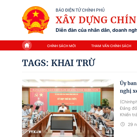
BÁO ĐIỆN TỬ CHÍNH PHỦ
XÂY DỰNG CHÍN
Diễn đàn của nhân dân, doanh nghi
CHÍNH SÁCH MỚI
THAM VẤN CHÍNH SÁCH
TAGS: KHAI TRỪ
Ủy ban
nghị x
(Chinhph
Đảng đối
Khiển t
xét, thi
29 n
Đỗ Trườ