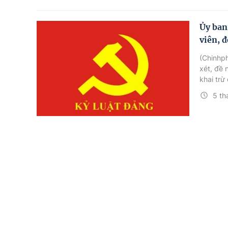
Ủy ban
viên, đ
(Chinhp
xét, đề 
khai trừ
5 th