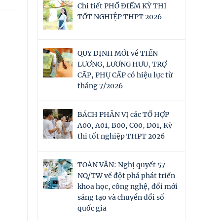
Chi tiết PHỔ ĐIỂM KỲ THI
TỐT NGHIỆP THPT 2026
QUY ĐỊNH MỚI về TIỀN
LƯƠNG, LƯƠNG HƯU, TRỢ
CẤP, PHỤ CẤP có hiệu lực từ
tháng 7/2026
BÁCH PHÂN VỊ các TỔ HỢP
A00, A01, B00, C00, D01, Kỳ
thi tốt nghiệp THPT 2026
TOÀN VĂN: Nghị quyết 57-
NQ/TW về đột phá phát triển
khoa học, công nghệ, đổi mới
sáng tạo và chuyển đổi số
quốc gia