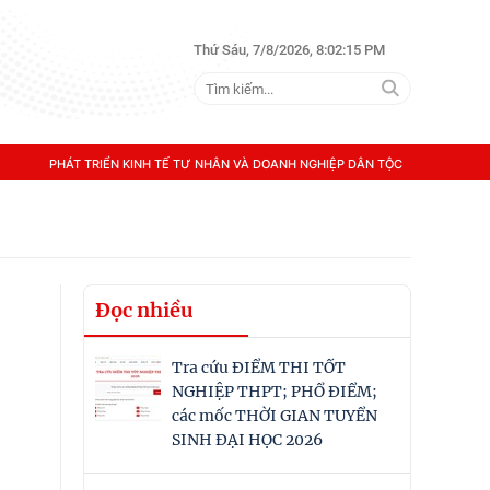
Thứ Sáu, 7/8/2026, 8:02:15 PM
PHÁT TRIỂN KINH TẾ TƯ NHÂN VÀ DOANH NGHIỆP DÂN TỘC
Đọc nhiều
Tra cứu ĐIỂM THI TỐT
NGHIỆP THPT; PHỔ ĐIỂM;
các mốc THỜI GIAN TUYỂN
SINH ĐẠI HỌC 2026