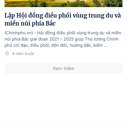
Hướng dẫn thực hiện chính sách
Lập Hội đồng điều phối vùng trung du và
Phát triển kinh tế tư nhân và doanh nghiệp dân tộc
miền núi phía Bắc
Ocop và chuỗi giá trị Nông sản
(Chinhphu.vn) - Hội đồng điều phối vùng trung du và miền
Kinh tế tư nhân
núi phía Bắc giai đoạn 2021 – 2025 giúp Thủ tướng Chính
phủ chỉ đạo, điều phối, đôn đốc, hướng dẫn, kiểm ...
Doanh nghiệp dân tộc
4 năm trước
Khác
Xem thêm
Video
Photo