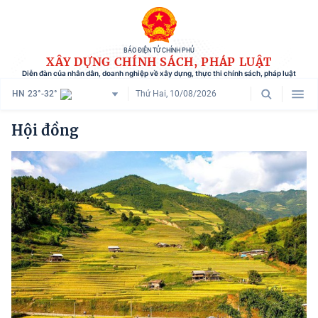
BÁO ĐIỆN TỬ CHÍNH PHỦ
XÂY DỰNG CHÍNH SÁCH, PHÁP LUẬT
Diễn đàn của nhân dân, doanh nghiệp về xây dựng, thực thi chính sách, pháp luật
HN
23°-32°
Thứ Hai, 10/08/2026
Danh mục
Hội đồng
Trang chủ
Chính sách mới
Tham vấn chính sách
Người dân góp ý
Doanh nghiệp hiến kế
Chính sách và cuộc sống