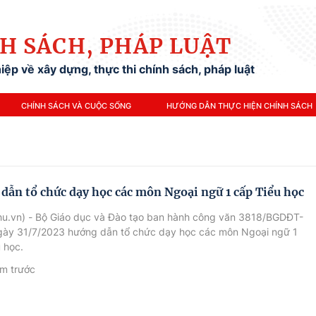
H SÁCH, PHÁP LUẬT
ệp về xây dựng, thực thi chính sách, pháp luật
CHÍNH SÁCH VÀ CUỘC SỐNG
HƯỚNG DẪN THỰC HIỆN CHÍNH SÁCH
dẫn tổ chức dạy học các môn Ngoại ngữ 1 cấp Tiểu học
hu.vn) - Bộ Giáo dục và Đào tạo ban hành công văn 3818/BGDĐT-
ày 31/7/2023 hướng dẫn tổ chức dạy học các môn Ngoại ngữ 1
 học.
m trước