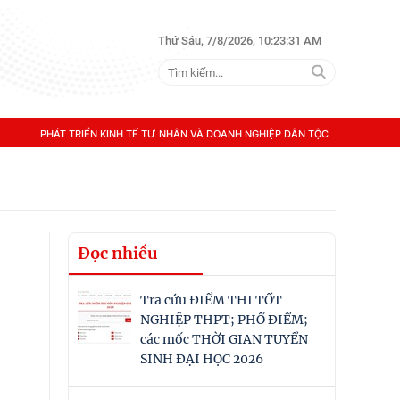
Thứ Sáu, 7/8/2026, 10:23:31 AM
PHÁT TRIỂN KINH TẾ TƯ NHÂN VÀ DOANH NGHIỆP DÂN TỘC
Đọc nhiều
Tra cứu ĐIỂM THI TỐT
NGHIỆP THPT; PHỔ ĐIỂM;
các mốc THỜI GIAN TUYỂN
SINH ĐẠI HỌC 2026