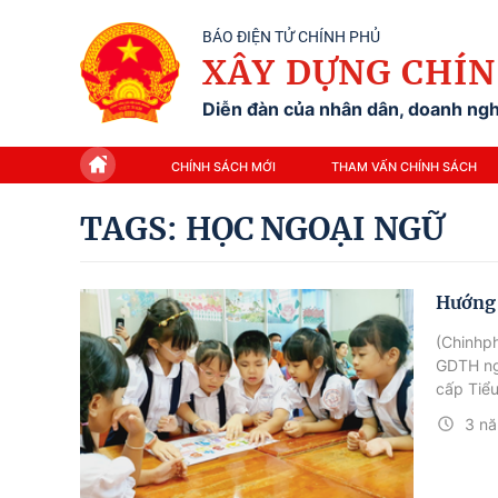
BÁO ĐIỆN TỬ CHÍNH PHỦ
XÂY DỰNG CHÍN
Diễn đàn của nhân dân, doanh nghi
CHÍNH SÁCH MỚI
THAM VẤN CHÍNH SÁCH
TAGS: HỌC NGOẠI NGỮ
Hướng 
(Chinhp
GDTH ng
cấp Tiểu
3 nă