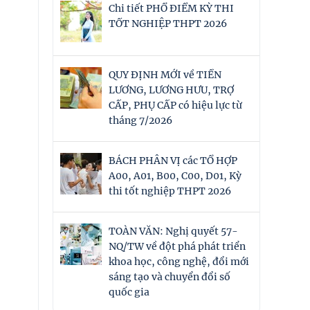
Chi tiết PHỔ ĐIỂM KỲ THI
TỐT NGHIỆP THPT 2026
QUY ĐỊNH MỚI về TIỀN
LƯƠNG, LƯƠNG HƯU, TRỢ
CẤP, PHỤ CẤP có hiệu lực từ
tháng 7/2026
BÁCH PHÂN VỊ các TỔ HỢP
A00, A01, B00, C00, D01, Kỳ
thi tốt nghiệp THPT 2026
TOÀN VĂN: Nghị quyết 57-
NQ/TW về đột phá phát triển
khoa học, công nghệ, đổi mới
sáng tạo và chuyển đổi số
quốc gia