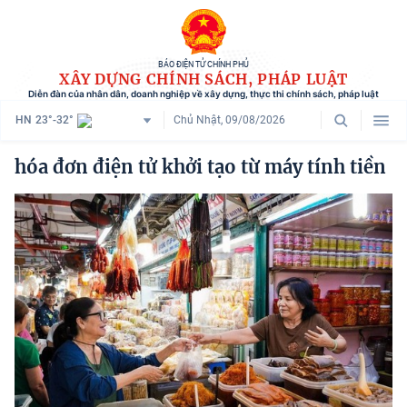
BÁO ĐIỆN TỬ CHÍNH PHỦ
XÂY DỰNG CHÍNH SÁCH, PHÁP LUẬT
Diễn đàn của nhân dân, doanh nghiệp về xây dựng, thực thi chính sách, pháp luật
HN
23°-32°
Chủ Nhật, 09/08/2026
Danh mục
hóa đơn điện tử khởi tạo từ máy tính tiền
Trang chủ
Chính sách mới
Tham vấn chính sách
Người dân góp ý
Doanh nghiệp hiến kế
Chính sách và cuộc sống