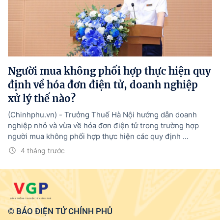
Tổng Giám đốc:
Nguyễn Hồng Sâm
Trụ sở: 16 Lê Hồng Phong - Ba Đình - Hà Nội.
Điện thoại: 080 43162; Fax: 080.48924;
Email: thongtinchinhphu@chinhphu.vn.
Theo dõi báo trên:
Người mua không phối hợp thực hiện quy
định về hóa đơn điện tử, doanh nghiệp
xử lý thế nào?
Bản quyền thuộc Báo Điện tử Chính phủ - Cổng Thông tin điện tử Chính
phủ.
Ghi rõ nguồn "Báo Điện tử Chính phủ", "Cổng Thông tin điện tử Chính phủ",
(Chinhphu.vn) - Trưởng Thuế Hà Nội hướng dẫn doanh
hoặc www.baochinhphu.vn, www.chinhphu.vn khi phát hành lại thông tin
nghiệp nhỏ và vừa về hóa đơn điện tử trong trường hợp
từ các nguồn này.
người mua không phối hợp thực hiện các quy định ...
4 tháng trước
© BÁO ĐIỆN TỬ CHÍNH PHỦ