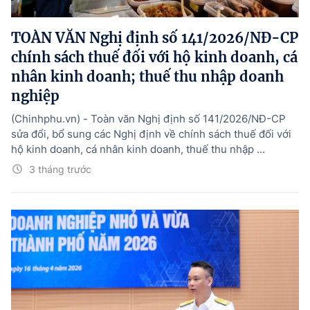
Hướng dẫn thực hiện chính sách
TOÀN VĂN Nghị định số 141/2026/NĐ-CP
Phát triển kinh tế tư nhân và doanh nghiệp dân tộc
chính sách thuế đối với hộ kinh doanh, cá
Ocop và chuỗi giá trị Nông sản
nhân kinh doanh; thuế thu nhập doanh
nghiệp
Kinh tế tư nhân
(Chinhphu.vn) - Toàn văn Nghị định số 141/2026/NĐ-CP
Doanh nghiệp dân tộc
sửa đổi, bổ sung các Nghị định về chính sách thuế đối với
hộ kinh doanh, cá nhân kinh doanh, thuế thu nhập ...
Khác
3 tháng trước
Video
Photo
© BÁO ĐIỆN TỬ CHÍNH PHỦ