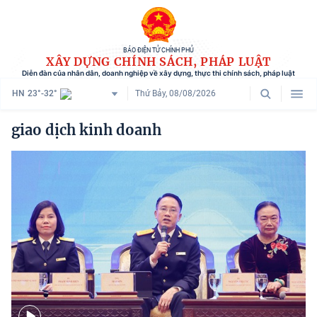
BÁO ĐIỆN TỬ CHÍNH PHỦ
XÂY DỰNG CHÍNH SÁCH, PHÁP LUẬT
Diễn đàn của nhân dân, doanh nghiệp về xây dựng, thực thi chính sách, pháp luật
HN
23°-32°
Thứ Bảy, 08/08/2026
Danh mục
giao dịch kinh doanh
Trang chủ
Chính sách mới
Tham vấn chính sách
Người dân góp ý
Doanh nghiệp hiến kế
Chính sách và cuộc sống