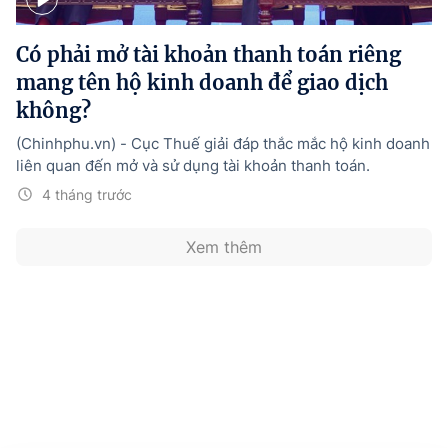
Hướng dẫn thực hiện chính sách
Có phải mở tài khoản thanh toán riêng
Phát triển kinh tế tư nhân và doanh nghiệp dân tộc
mang tên hộ kinh doanh để giao dịch
Ocop và chuỗi giá trị Nông sản
không?
Kinh tế tư nhân
(Chinhphu.vn) - Cục Thuế giải đáp thắc mắc hộ kinh doanh
liên quan đến mở và sử dụng tài khoản thanh toán.
Doanh nghiệp dân tộc
4 tháng trước
Khác
Xem thêm
Video
Photo