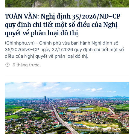
Hướng dẫn thực hiện chính sách
TOÀN VĂN: Nghị định 35/2026/NĐ-CP
Phát triển kinh tế tư nhân và doanh nghiệp dân tộc
quy định chi tiết một số điều của Nghị
Ocop và chuỗi giá trị Nông sản
quyết về phân loại đô thị
Kinh tế tư nhân
(Chinhphu.vn) - Chính phủ vừa ban hành Nghị định số
35/2026/NĐ-CP ngày 22/1/2026 quy định chi tiết một số
Doanh nghiệp dân tộc
điều của Nghị quyết về phân loại đô thị.
Khác
6 tháng trước
Video
Photo
© BÁO ĐIỆN TỬ CHÍNH PHỦ