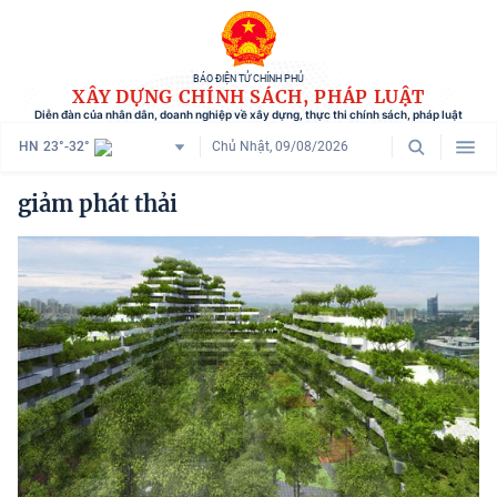
BÁO ĐIỆN TỬ CHÍNH PHỦ
XÂY DỰNG CHÍNH SÁCH, PHÁP LUẬT
Diễn đàn của nhân dân, doanh nghiệp về xây dựng, thực thi chính sách, pháp luật
HN
23°-32°
Chủ Nhật, 09/08/2026
Danh mục
giảm phát thải
Trang chủ
Chính sách mới
Tham vấn chính sách
Người dân góp ý
Doanh nghiệp hiến kế
Chính sách và cuộc sống