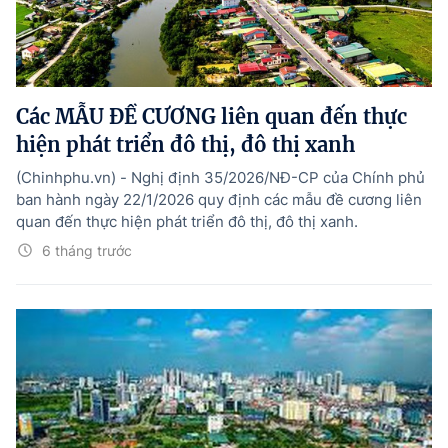
Tổng Giám đốc:
Nguyễn Hồng Sâm
Trụ sở: 16 Lê Hồng Phong - Ba Đình - Hà Nội.
Điện thoại: 080 43162; Fax: 080.48924;
Email: thongtinchinhphu@chinhphu.vn.
Các MẪU ĐỀ CƯƠNG liên quan đến thực
Theo dõi báo trên:
hiện phát triển đô thị, đô thị xanh
(Chinhphu.vn) - Nghị định 35/2026/NĐ-CP của Chính phủ
Bản quyền thuộc Báo Điện tử Chính phủ - Cổng Thông tin điện tử Chính
ban hành ngày 22/1/2026 quy định các mẫu đề cương liên
phủ.
quan đến thực hiện phát triển đô thị, đô thị xanh.
Ghi rõ nguồn "Báo Điện tử Chính phủ", "Cổng Thông tin điện tử Chính phủ",
hoặc www.baochinhphu.vn, www.chinhphu.vn khi phát hành lại thông tin
6 tháng trước
từ các nguồn này.