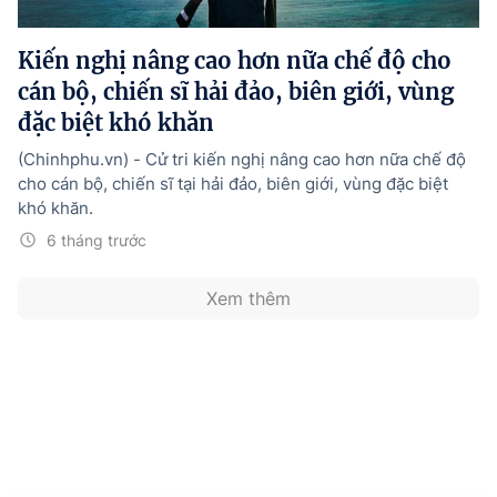
Hướng dẫn thực hiện chính sách
Kiến nghị nâng cao hơn nữa chế độ cho
Phát triển kinh tế tư nhân và doanh nghiệp dân tộc
cán bộ, chiến sĩ hải đảo, biên giới, vùng
Ocop và chuỗi giá trị Nông sản
đặc biệt khó khăn
Kinh tế tư nhân
(Chinhphu.vn) - Cử tri kiến nghị nâng cao hơn nữa chế độ
cho cán bộ, chiến sĩ tại hải đảo, biên giới, vùng đặc biệt
Doanh nghiệp dân tộc
khó khăn.
Khác
6 tháng trước
Video
Xem thêm
Photo