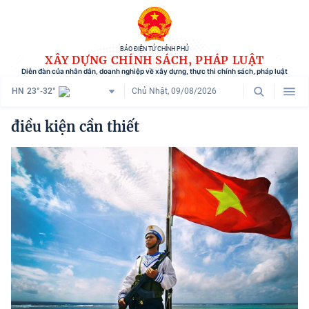
BÁO ĐIỆN TỬ CHÍNH PHỦ
XÂY DỰNG CHÍNH SÁCH, PHÁP LUẬT
Diễn đàn của nhân dân, doanh nghiệp về xây dựng, thực thi chính sách, pháp luật
HN
23°-32°
Chủ Nhật, 09/08/2026
Danh mục
điều kiện cần thiết
Trang chủ
Chính sách mới
Tham vấn chính sách
Người dân góp ý
Doanh nghiệp hiến kế
Chính sách và cuộc sống