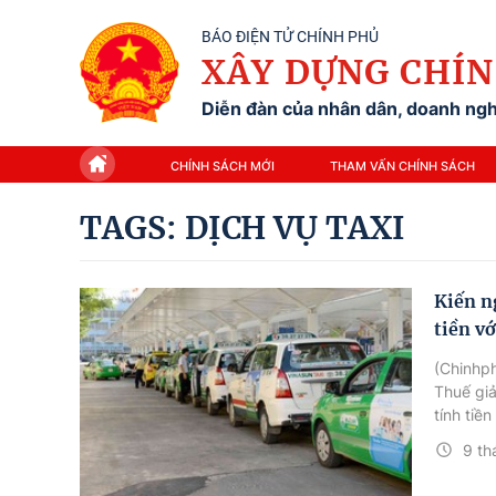
BÁO ĐIỆN TỬ CHÍNH PHỦ
XÂY DỰNG CHÍN
Diễn đàn của nhân dân, doanh nghi
CHÍNH SÁCH MỚI
THAM VẤN CHÍNH SÁCH
TAGS: DỊCH VỤ TAXI
Kiến n
tiền vớ
(Chinhph
Thuế giả
tính tiề
9 th