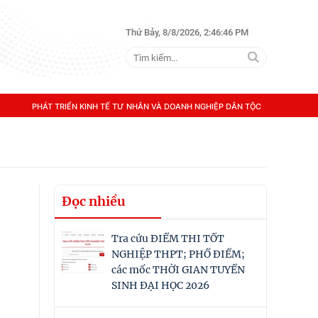
Thứ Bảy, 8/8/2026, 2:46:46 PM
PHÁT TRIỂN KINH TẾ TƯ NHÂN VÀ DOANH NGHIỆP DÂN TỘC
Đọc nhiều
Tra cứu ĐIỂM THI TỐT
NGHIỆP THPT; PHỔ ĐIỂM;
các mốc THỜI GIAN TUYỂN
SINH ĐẠI HỌC 2026