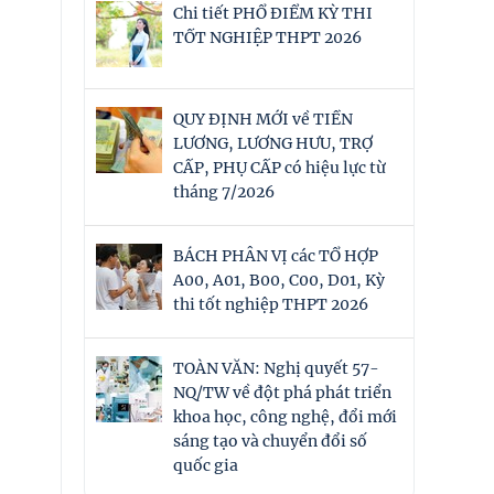
Chi tiết PHỔ ĐIỂM KỲ THI
TỐT NGHIỆP THPT 2026
QUY ĐỊNH MỚI về TIỀN
LƯƠNG, LƯƠNG HƯU, TRỢ
CẤP, PHỤ CẤP có hiệu lực từ
tháng 7/2026
BÁCH PHÂN VỊ các TỔ HỢP
A00, A01, B00, C00, D01, Kỳ
thi tốt nghiệp THPT 2026
TOÀN VĂN: Nghị quyết 57-
NQ/TW về đột phá phát triển
khoa học, công nghệ, đổi mới
sáng tạo và chuyển đổi số
quốc gia