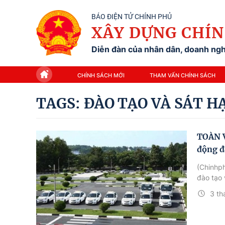
BÁO ĐIỆN TỬ CHÍNH PHỦ
XÂY DỰNG CHÍN
Diễn đàn của nhân dân, doanh nghi
CHÍNH SÁCH MỚI
THAM VẤN CHÍNH SÁCH
TAGS: ĐÀO TẠO VÀ SÁT H
TOÀN V
động đà
(Chinhp
đào tạo 
3 th