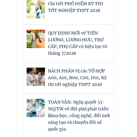
Chi tiết PHỔ ĐIỂM KỲ THI
TỐT NGHIỆP THPT 2026
QUY ĐỊNH MỚI về TIỀN
LƯƠNG, LƯƠNG HƯU, TRỢ
CẤP, PHỤ CẤP có hiệu lực từ
tháng 7/2026
BÁCH PHÂN VỊ các TỔ HỢP
A00, A01, B00, C00, D01, Kỳ
thi tốt nghiệp THPT 2026
TOÀN VĂN: Nghị quyết 57-
NQ/TW về đột phá phát triển
khoa học, công nghệ, đổi mới
sáng tạo và chuyển đổi số
quốc gia