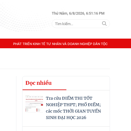
Thứ Năm, 6/8/2026, 6:51:16 PM
PHÁT TRIỂN KINH TẾ TƯ NHÂN VÀ DOANH NGHIỆP DÂN TỘC
Đọc nhiều
Tra cứu ĐIỂM THI TỐT
NGHIỆP THPT; PHỔ ĐIỂM;
các mốc THỜI GIAN TUYỂN
SINH ĐẠI HỌC 2026