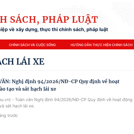
H SÁCH, PHÁP LUẬT
ệp về xây dựng, thực thi chính sách, pháp luật
CHÍNH SÁCH VÀ CUỘC SỐNG
HƯỚNG DẪN THỰC HIỆN CHÍNH SÁCH
ẠCH LÁI XE
ĂN: Nghị định 94/2026/NĐ-CP Quy định về hoạt
o tạo và sát hạch lái xe
hu.vn) - Toàn văn Nghị định 94/2026/NĐ-CP Quy định về hoạt động
và sát hạch lái xe.
áng trước