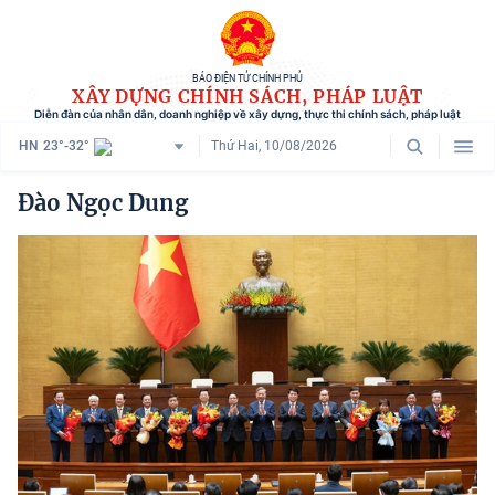
BÁO ĐIỆN TỬ CHÍNH PHỦ
XÂY DỰNG CHÍNH SÁCH, PHÁP LUẬT
Diễn đàn của nhân dân, doanh nghiệp về xây dựng, thực thi chính sách, pháp luật
HN
23°-32°
Thứ Hai, 10/08/2026
Danh mục
Đào Ngọc Dung
Trang chủ
Chính sách mới
Tham vấn chính sách
Người dân góp ý
Doanh nghiệp hiến kế
Chính sách và cuộc sống