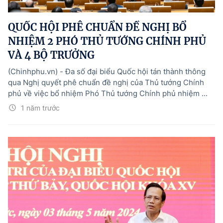
Hướng dẫn thực hiện chính sách
QUỐC HỘI PHÊ CHUẨN ĐỀ NGHỊ BỔ
Phát triển kinh tế tư nhân và doanh nghiệp dân tộc
NHIỆM 2 PHÓ THỦ TƯỚNG CHÍNH PHỦ
Ocop và chuỗi giá trị Nông sản
VÀ 4 BỘ TRƯỞNG
Kinh tế tư nhân
(Chinhphu.vn) - Đa số đại biểu Quốc hội tán thành thông
qua Nghị quyết phê chuẩn đề nghị của Thủ tướng Chính
Doanh nghiệp dân tộc
phủ về việc bổ nhiệm Phó Thủ tướng Chính phủ nhiệm ...
Khác
1 năm trước
Video
Photo
© BÁO ĐIỆN TỬ CHÍNH PHỦ