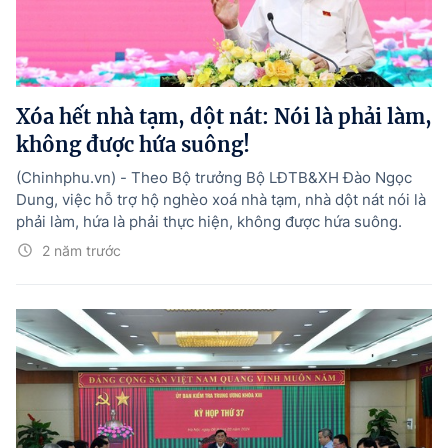
Tổng Giám đốc:
Nguyễn Hồng Sâm
Trụ sở: 16 Lê Hồng Phong - Ba Đình - Hà Nội.
Điện thoại: 080 43162; Fax: 080.48924;
Email: thongtinchinhphu@chinhphu.vn.
Xóa hết nhà tạm, dột nát: Nói là phải làm,
Theo dõi báo trên:
không được hứa suông!
(Chinhphu.vn) - Theo Bộ trưởng Bộ LĐTB&XH Đào Ngọc
Bản quyền thuộc Báo Điện tử Chính phủ - Cổng Thông tin điện tử Chính
Dung, việc hỗ trợ hộ nghèo xoá nhà tạm, nhà dột nát nói là
phủ.
phải làm, hứa là phải thực hiện, không được hứa suông.
Ghi rõ nguồn "Báo Điện tử Chính phủ", "Cổng Thông tin điện tử Chính phủ",
hoặc www.baochinhphu.vn, www.chinhphu.vn khi phát hành lại thông tin
2 năm trước
từ các nguồn này.