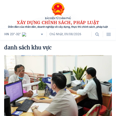
BÁO ĐIỆN TỬ CHÍNH PHỦ
XÂY DỰNG CHÍNH SÁCH, PHÁP LUẬT
Diễn đàn của nhân dân, doanh nghiệp về xây dựng, thực thi chính sách, pháp luật
HN
23°-32°
Chủ Nhật, 09/08/2026
Danh mục
danh sách khu vực
Trang chủ
Chính sách mới
Tham vấn chính sách
Người dân góp ý
Doanh nghiệp hiến kế
Chính sách và cuộc sống