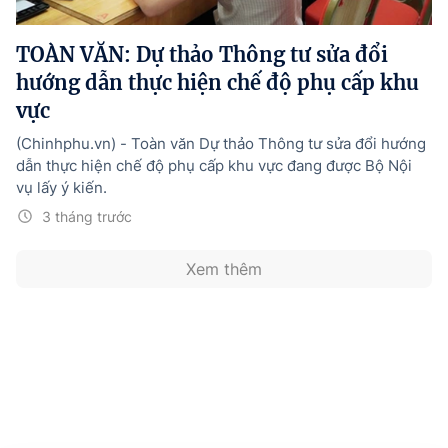
Hướng dẫn thực hiện chính sách
TOÀN VĂN: Dự thảo Thông tư sửa đổi
Phát triển kinh tế tư nhân và doanh nghiệp dân tộc
hướng dẫn thực hiện chế độ phụ cấp khu
Ocop và chuỗi giá trị Nông sản
vực
Kinh tế tư nhân
(Chinhphu.vn) - Toàn văn Dự thảo Thông tư sửa đổi hướng
dẫn thực hiện chế độ phụ cấp khu vực đang được Bộ Nội
Doanh nghiệp dân tộc
vụ lấy ý kiến.
Khác
3 tháng trước
Video
Xem thêm
Photo