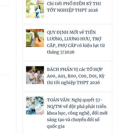
Chi tiết PHỔ ĐIỂM KỲ THI
TỐT NGHIỆP THPT 2026
QUY ĐỊNH MỚI về TIỀN
LƯƠNG, LƯƠNG HƯU, TRỢ
CẤP, PHỤ CẤP có hiệu lực từ
tháng 7/2026
BÁCH PHÂN VỊ các TỔ HỢP
A00, A01, B00, C00, D01, Kỳ
thi tốt nghiệp THPT 2026
TOÀN VĂN: Nghị quyết 57-
NQ/TW về đột phá phát triển
khoa học, công nghệ, đổi mới
sáng tạo và chuyển đổi số
quốc gia