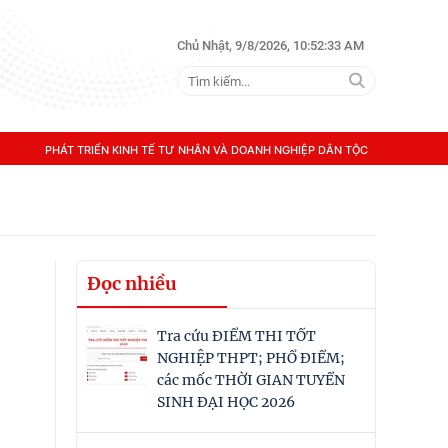
Chủ Nhật, 9/8/2026, 10:52:33 AM
PHÁT TRIỂN KINH TẾ TƯ NHÂN VÀ DOANH NGHIỆP DÂN TỘC
Đọc nhiều
Tra cứu ĐIỂM THI TỐT
NGHIỆP THPT; PHỔ ĐIỂM;
các mốc THỜI GIAN TUYỂN
SINH ĐẠI HỌC 2026