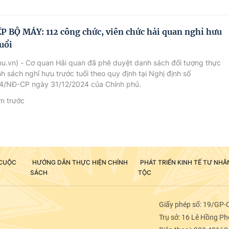
P BỘ MÁY: 112 công chức, viên chức hải quan nghỉ hưu
uổi
u.vn) - Cơ quan Hải quan đã phê duyệt danh sách đối tượng thực
nh sách nghỉ hưu trước tuổi theo quy định tại Nghị định số
4/NĐ-CP ngày 31/12/2024 của Chính phủ.
m trước
 CUỘC
HƯỚNG DẪN THỰC HIỆN CHÍNH
PHÁT TRIỂN KINH TẾ TƯ NH
SÁCH
TỘC
Giấy phép số: 19/GP-
Trụ sở: 16 Lê Hồng Pho