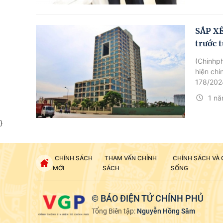
SẮP XẾ
trước t
(Chinhph
hiện chí
178/202
1 nă
}
CHÍNH SÁCH
THAM VẤN CHÍNH
CHÍNH SÁCH VÀ
MỚI
SÁCH
SỐNG
© BÁO ĐIỆN TỬ CHÍNH PHỦ
Tổng Biên tập:
Nguyễn Hồng Sâm