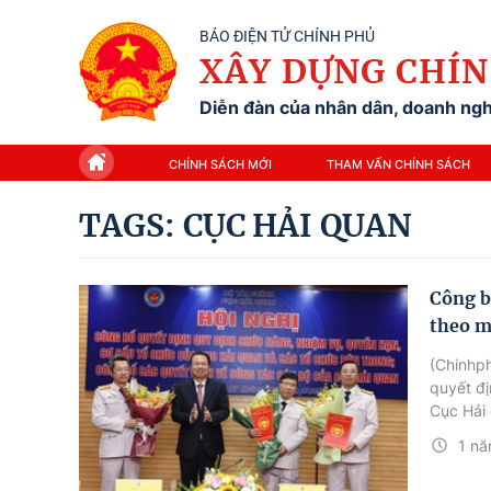
BÁO ĐIỆN TỬ CHÍNH PHỦ
XÂY DỰNG CHÍN
Diễn đàn của nhân dân, doanh nghi
CHÍNH SÁCH MỚI
THAM VẤN CHÍNH SÁCH
TAGS: CỤC HẢI QUAN
Công b
theo m
(Chinhph
quyết đị
Cục Hải 
tác cán 
1 nă