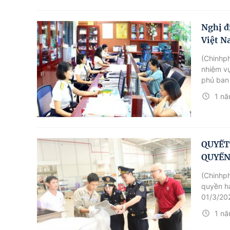
Nghị đ
Việt N
(Chinhp
nhiệm vụ
phủ ban
theo 3 c
1 nă
QUYẾT
QUYỀN
(Chinhp
quyền hạ
01/3/20
1 nă