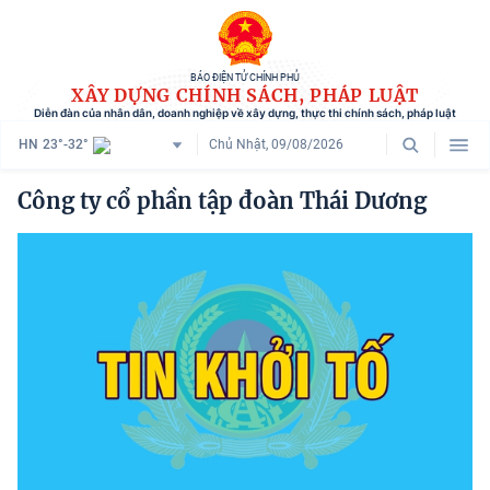
BÁO ĐIỆN TỬ CHÍNH PHỦ
XÂY DỰNG CHÍNH SÁCH, PHÁP LUẬT
Diễn đàn của nhân dân, doanh nghiệp về xây dựng, thực thi chính sách, pháp luật
HN
23°-32°
Chủ Nhật, 09/08/2026
Danh mục
Công ty cổ phần tập đoàn Thái Dương
Trang chủ
Chính sách mới
Tham vấn chính sách
Người dân góp ý
Doanh nghiệp hiến kế
Chính sách và cuộc sống