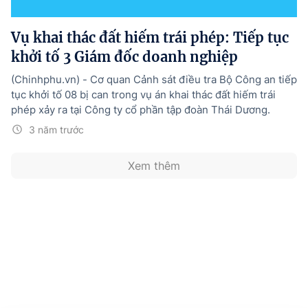
Hướng dẫn thực hiện chính sách
Vụ khai thác đất hiếm trái phép: Tiếp tục
Phát triển kinh tế tư nhân và doanh nghiệp dân tộc
khởi tố 3 Giám đốc doanh nghiệp
Ocop và chuỗi giá trị Nông sản
(Chinhphu.vn) - Cơ quan Cảnh sát điều tra Bộ Công an tiếp
Kinh tế tư nhân
tục khởi tố 08 bị can trong vụ án khai thác đất hiếm trái
phép xảy ra tại Công ty cổ phần tập đoàn Thái Dương.
Doanh nghiệp dân tộc
3 năm trước
Khác
Xem thêm
Video
Photo