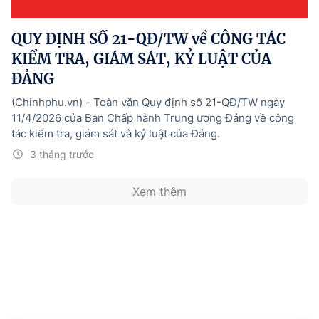
Hướng dẫn thực hiện chính sách
QUY ĐỊNH SỐ 21-QĐ/TW về CÔNG TÁC
Phát triển kinh tế tư nhân và doanh nghiệp dân tộc
KIỂM TRA, GIÁM SÁT, KỶ LUẬT CỦA
Ocop và chuỗi giá trị Nông sản
ĐẢNG
Kinh tế tư nhân
(Chinhphu.vn) - Toàn văn Quy định số 21-QĐ/TW ngày
11/4/2026 của Ban Chấp hành Trung ương Đảng về công
Doanh nghiệp dân tộc
tác kiểm tra, giám sát và kỷ luật của Đảng.
Khác
3 tháng trước
Video
Xem thêm
Photo