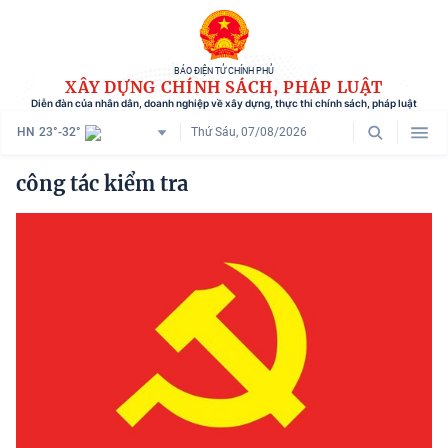
BÁO ĐIỆN TỬ CHÍNH PHỦ
XÂY DỰNG CHÍNH SÁCH, PHÁP LUẬT
Diễn đàn của nhân dân, doanh nghiệp về xây dựng, thực thi chính sách, pháp luật
HN
23°-32°
Thứ Sáu, 07/08/2026
Danh mục
công tác kiểm tra
Trang chủ
Chính sách mới
Tham vấn chính sách
Người dân góp ý
Doanh nghiệp hiến kế
Chính sách và cuộc sống