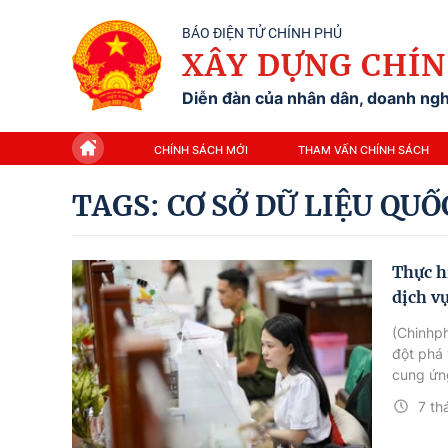
BÁO ĐIỆN TỬ CHÍNH PHỦ
XÂY DỰNG CHÍN
Diễn đàn của nhân dân, doanh nghi
CHÍNH SÁCH MỚI
THAM VẤN CHÍNH SÁCH
TAGS: CƠ SỞ DỮ LIỆU QUỐ
Thực h
dịch v
(Chinhph
đột phá 
cung ứng
7 th