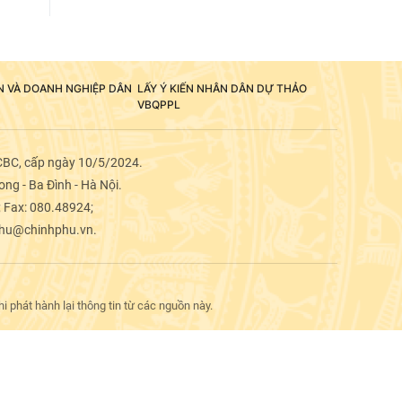
ÂN VÀ DOANH NGHIỆP DÂN
LẤY Ý KIẾN NHÂN DÂN DỰ THẢO
VBQPPL
CBC, cấp ngày 10/5/2024.
ng - Ba Đình - Hà Nội.
; Fax: 080.48924;
phu@chinhphu.vn.
 phát hành lại thông tin từ các nguồn này.