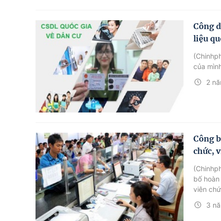
Công d
liệu qu
(Chinhph
của mình
2 nă
Công b
chức, 
(Chinhp
bố hoàn 
viên chứ
thác phụ
3 nă
1/1/2024