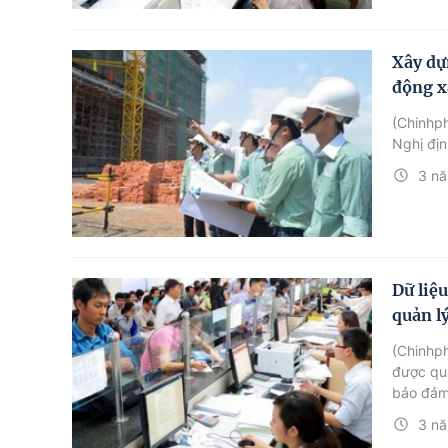
Xây dựn
động x
(Chinhph
Nghị địn
3 nă
Dữ liệ
quản l
(Chinhph
được quả
bảo đảm 
3 nă