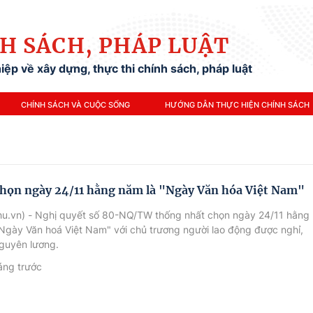
H SÁCH, PHÁP LUẬT
ệp về xây dựng, thực thi chính sách, pháp luật
CHÍNH SÁCH VÀ CUỘC SỐNG
HƯỚNG DẪN THỰC HIỆN CHÍNH SÁCH
chọn ngày 24/11 hằng năm là "Ngày Văn hóa Việt Nam"
hu.vn) - Nghị quyết số 80-NQ/TW thống nhất chọn ngày 24/11 hằng
Ngày Văn hoá Việt Nam" với chủ trương người lao động được nghỉ,
guyên lương.
áng trước