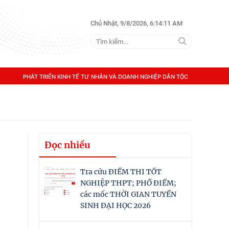
Chủ Nhật, 9/8/2026, 6:14:11 AM
PHÁT TRIỂN KINH TẾ TƯ NHÂN VÀ DOANH NGHIỆP DÂN TỘC
Đọc nhiều
Tra cứu ĐIỂM THI TỐT
NGHIỆP THPT; PHỔ ĐIỂM;
các mốc THỜI GIAN TUYỂN
SINH ĐẠI HỌC 2026