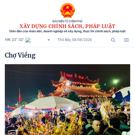
BÁO ĐIỆN TỬ CHÍNH PHỦ
XÂY DỰNG CHÍNH SÁCH, PHÁP LUẬT
Diễn đàn của nhân dân, doanh nghiệp về xây dựng, thực thi chính sách, pháp luật
HN
23°-32°
Thứ Bảy, 08/08/2026
Danh mục
Chợ Viềng
Trang chủ
Chính sách mới
Tham vấn chính sách
Người dân góp ý
Doanh nghiệp hiến kế
Chính sách và cuộc sống