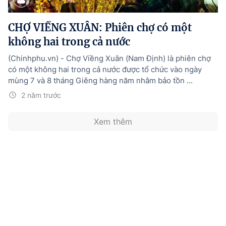
Hướng dẫn thực hiện chính sách
CHỢ VIỀNG XUÂN: Phiên chợ có một
Phát triển kinh tế tư nhân và doanh nghiệp dân tộc
không hai trong cả nước
Ocop và chuỗi giá trị Nông sản
(Chinhphu.vn) - Chợ Viềng Xuân (Nam Định) là phiên chợ
Kinh tế tư nhân
có một không hai trong cả nước được tổ chức vào ngày
mùng 7 và 8 tháng Giêng hàng năm nhằm bảo tồn ...
Doanh nghiệp dân tộc
2 năm trước
Khác
Xem thêm
Video
Photo