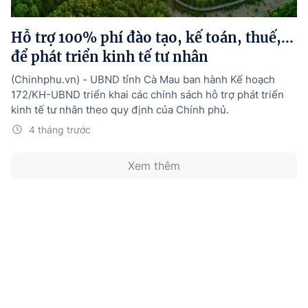
Hướng dẫn thực hiện chính sách
Hỗ trợ 100% phí đào tạo, kế toán, thuế,...
Phát triển kinh tế tư nhân và doanh nghiệp dân tộc
để phát triển kinh tế tư nhân
Ocop và chuỗi giá trị Nông sản
(Chinhphu.vn) - UBND tỉnh Cà Mau ban hành Kế hoạch
Kinh tế tư nhân
172/KH-UBND triển khai các chính sách hỗ trợ phát triển
kinh tế tư nhân theo quy định của Chính phủ.
Doanh nghiệp dân tộc
4 tháng trước
Khác
Xem thêm
Video
Photo