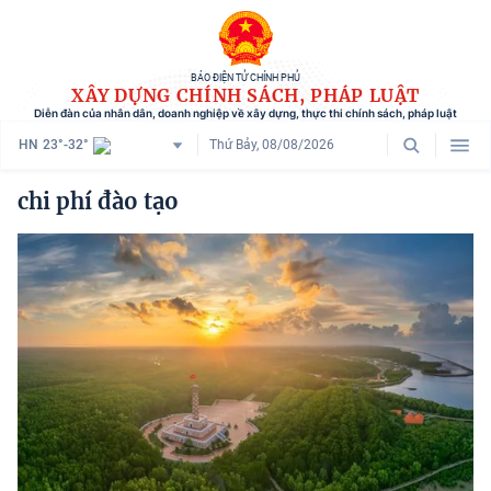
BÁO ĐIỆN TỬ CHÍNH PHỦ
XÂY DỰNG CHÍNH SÁCH, PHÁP LUẬT
Diễn đàn của nhân dân, doanh nghiệp về xây dựng, thực thi chính sách, pháp luật
HN
23°-32°
Thứ Bảy, 08/08/2026
Danh mục
chi phí đào tạo
Trang chủ
Chính sách mới
Tham vấn chính sách
Người dân góp ý
Doanh nghiệp hiến kế
Chính sách và cuộc sống