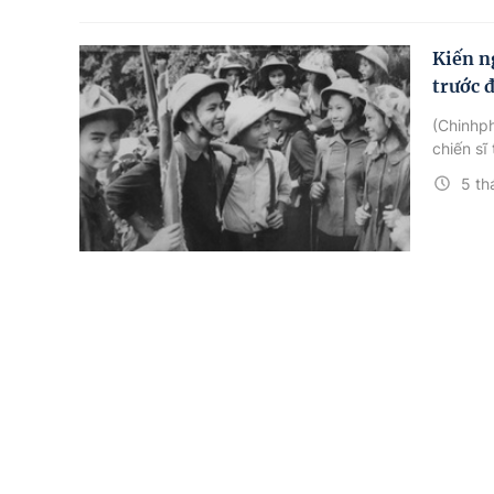
Kiến n
trước 
(Chinhph
chiến sĩ
5 th