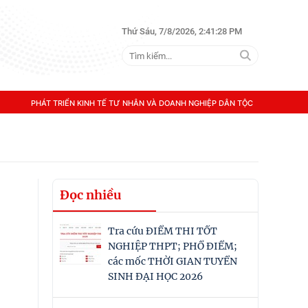
Thứ Sáu, 7/8/2026, 2:41:28 PM
PHÁT TRIỂN KINH TẾ TƯ NHÂN VÀ DOANH NGHIỆP DÂN TỘC
Đọc nhiều
Tra cứu ĐIỂM THI TỐT
NGHIỆP THPT; PHỔ ĐIỂM;
các mốc THỜI GIAN TUYỂN
SINH ĐẠI HỌC 2026