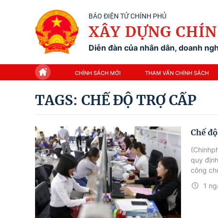
BÁO ĐIỆN TỬ CHÍNH PHỦ
XÂY DỰNG CHÍN
Diễn đàn của nhân dân, doanh nghi
CHÍNH SÁCH MỚI
THAM VẤN CHÍNH SÁCH
TAGS: CHẾ ĐỘ TRỢ CẤP
Chế độ
(Chinhph
quy địn
công ch
1 ng