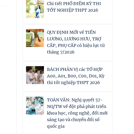
Chi tiết PHỔ ĐIỂM KỲ THI
TỐT NGHIỆP THPT 2026
QUY ĐỊNH MỚI về TIỀN
LƯƠNG, LƯƠNG HƯU, TRỢ
CẤP, PHỤ CẤP có hiệu lực từ
tháng 7/2026
BÁCH PHÂN VỊ các TỔ HỢP
A00, A01, B00, C00, D01, Kỳ
thi tốt nghiệp THPT 2026
TOÀN VĂN: Nghị quyết 57-
NQ/TW về đột phá phát triển
khoa học, công nghệ, đổi mới
sáng tạo và chuyển đổi số
quốc gia