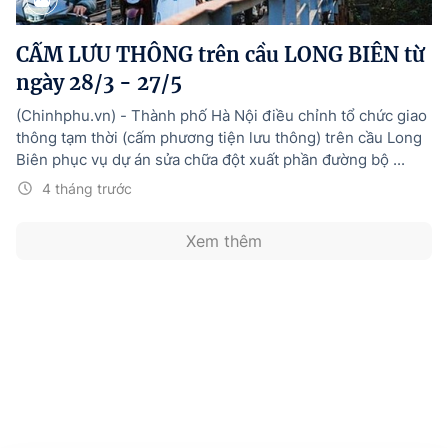
Hướng dẫn thực hiện chính sách
CẤM LƯU THÔNG trên cầu LONG BIÊN từ
Phát triển kinh tế tư nhân và doanh nghiệp dân tộc
ngày 28/3 - 27/5
Ocop và chuỗi giá trị Nông sản
(Chinhphu.vn) - Thành phố Hà Nội điều chỉnh tổ chức giao
Kinh tế tư nhân
thông tạm thời (cấm phương tiện lưu thông) trên cầu Long
Biên phục vụ dự án sửa chữa đột xuất phần đường bộ ...
Doanh nghiệp dân tộc
4 tháng trước
Khác
Xem thêm
Video
Photo