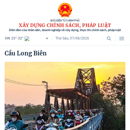
BÁO ĐIỆN TỬ CHÍNH PHỦ
XÂY DỰNG CHÍNH SÁCH, PHÁP LUẬT
Diễn đàn của nhân dân, doanh nghiệp về xây dựng, thực thi chính sách, pháp luật
HN
23°-32°
Thứ Sáu, 07/08/2026
Danh mục
Cầu Long Biên
Trang chủ
Chính sách mới
Tham vấn chính sách
Người dân góp ý
Doanh nghiệp hiến kế
Chính sách và cuộc sống