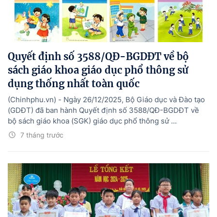
Tổng Giám đốc:
Nguyễn Hồng Sâm
Trụ sở: 16 Lê Hồng Phong - Ba Đình - Hà Nội.
Điện thoại: 080 43162; Fax: 080.48924;
Email: thongtinchinhphu@chinhphu.vn.
Quyết định số 3588/QĐ-BGDĐT về bộ
Theo dõi báo trên:
sách giáo khoa giáo dục phổ thông sử
dụng thống nhất toàn quốc
Bản quyền thuộc Báo Điện tử Chính phủ - Cổng Thông tin điện tử Chính
(Chinhphu.vn) - Ngày 26/12/2025, Bộ Giáo dục và Đào tạo
phủ.
(GDĐT) đã ban hành Quyết định số 3588/QĐ-BGDĐT về
Ghi rõ nguồn "Báo Điện tử Chính phủ", "Cổng Thông tin điện tử Chính phủ",
hoặc www.baochinhphu.vn, www.chinhphu.vn khi phát hành lại thông tin
bộ sách giáo khoa (SGK) giáo dục phổ thông sử ...
từ các nguồn này.
7 tháng trước