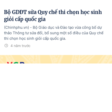
Bộ GDĐT sửa Quy chế thi chọn học sinh
giỏi cấp quốc gia
(Chinhphu.vn) - Bộ Giáo dục và Đào tạo vừa công bố dự
thảo Thông tư sửa đổi, bổ sung một số điều của Quy chế
thi chọn học sinh giỏi cấp quốc gia.
4 năm trước
© BÁO ĐIỆN TỬ CHÍNH PHỦ
Trang chủ
Tin mới
Media
Văn bản mới
Menu
Tổng Biên tập:
Nguyễn Hồng Sâm
Giấy phép số: 19/GP-CBC, cấp ngày 10/5/2024
Trụ sở: 16 Lê Hồng Phong - Ba Đình - Hà Nội.
Điện thoại: 080 43162; Fax: 080.48924;
Email: thongtinchinhphu@chinhphu.vn.