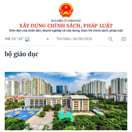
BÁO ĐIỆN TỬ CHÍNH PHỦ
XÂY DỰNG CHÍNH SÁCH, PHÁP LUẬT
Diễn đàn của nhân dân, doanh nghiệp về xây dựng, thực thi chính sách, pháp luật
HN
23°-32°
Thứ Năm, 06/08/2026
Danh mục
bộ giáo dục
Trang chủ
Chính sách mới
Tham vấn chính sách
Người dân góp ý
Doanh nghiệp hiến kế
Chính sách và cuộc sống