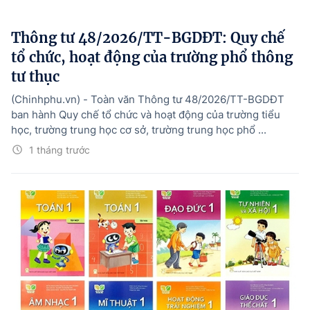
Hướng dẫn thực hiện chính sách
Thông tư 48/2026/TT-BGDĐT: Quy chế
Phát triển kinh tế tư nhân và doanh nghiệp dân tộc
tổ chức, hoạt động của trường phổ thông
Ocop và chuỗi giá trị Nông sản
tư thục
Kinh tế tư nhân
(Chinhphu.vn) - Toàn văn Thông tư 48/2026/TT-BGDĐT
ban hành Quy chế tổ chức và hoạt động của trường tiểu
Doanh nghiệp dân tộc
học, trường trung học cơ sở, trường trung học phổ ...
Khác
1 tháng trước
Video
Photo
© BÁO ĐIỆN TỬ CHÍNH PHỦ