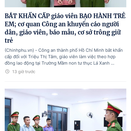
Hướng dẫn thực hiện chính sách
BẮT KHẨN CẤP giáo viên BẠO HÀNH TRẺ
Phát triển kinh tế tư nhân và doanh nghiệp dân tộc
EM; cơ quan Công an khuyến cáo người
Ocop và chuỗi giá trị Nông sản
dân, giáo viên, báo mẫu, cơ sở trông giữ
trẻ
Kinh tế tư nhân
(Chinhphu.vn) - Công an thành phố Hồ Chí Minh bắt khẩn
Doanh nghiệp dân tộc
cấp đối với Triệu Thị Tâm, giáo viên làm việc theo hợp
đồng lao động tại Trường Mầm non tư thục Lá Xanh ...
Khác
13 giờ trước
Video
Photo
© BÁO ĐIỆN TỬ CHÍNH PHỦ