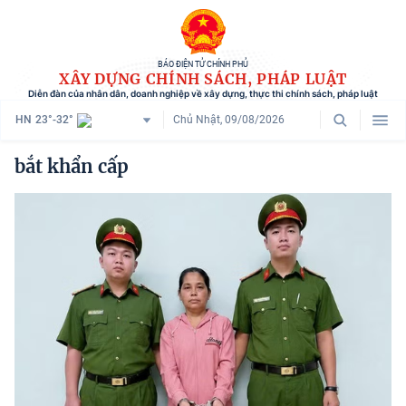
BÁO ĐIỆN TỬ CHÍNH PHỦ
XÂY DỰNG CHÍNH SÁCH, PHÁP LUẬT
Diễn đàn của nhân dân, doanh nghiệp về xây dựng, thực thi chính sách, pháp luật
HN
23°-32°
Chủ Nhật, 09/08/2026
Danh mục
bắt khẩn cấp
Trang chủ
Chính sách mới
Tham vấn chính sách
Người dân góp ý
Doanh nghiệp hiến kế
Chính sách và cuộc sống