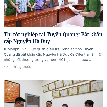
Tổng Giám đốc:
Nguyễn Hồng Sâm
Trụ sở: 16 Lê Hồng Phong - Ba Đình - Hà Nội.
Điện thoại: 080 43162; Fax: 080.48924;
Email: thongtinchinhphu@chinhphu.vn.
Theo dõi báo trên:
Thi tốt nghiệp tại Tuyên Quang: Bắt khẩn
cấp Nguyễn Hà Duy
Bản quyền thuộc Báo Điện tử Chính phủ - Cổng Thông tin điện tử Chính
(Chinhphu.vn) - Cơ quan điều tra Công an tỉnh Tuyên
phủ.
Quang đã bắt khẩn cấp Nguyễn Hà Duy để điều tra, làm rõ
Ghi rõ nguồn "Báo Điện tử Chính phủ", "Cổng Thông tin điện tử Chính phủ",
hoặc www.baochinhphu.vn, www.chinhphu.vn khi phát hành lại thông tin
những bất thường trong vụ hơn 140 học sinh được ...
từ các nguồn này.
1 tháng trước