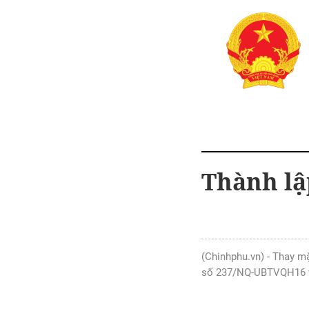
Thành lậ
(Chinhphu.vn) - Thay m
số 237/NQ-UBTVQH16 về