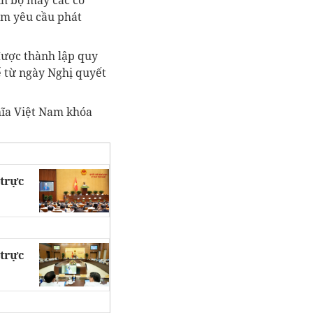
nh bộ máy các cơ
ảm yêu cầu phát
h được thành lập quy
ể từ ngày Nghị quyết
hĩa Việt Nam khóa
trực
trực