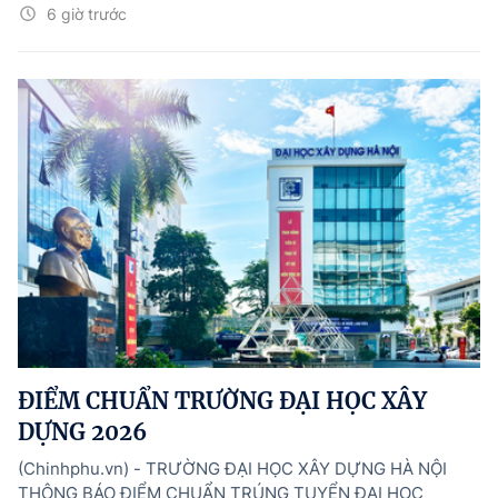
6 giờ trước
ĐIỂM CHUẨN TRƯỜNG ĐẠI HỌC XÂY
DỰNG 2026
(Chinhphu.vn) - TRƯỜNG ĐẠI HỌC XÂY DỰNG HÀ NỘI
THÔNG BÁO ĐIỂM CHUẨN TRÚNG TUYỂN ĐẠI HỌC