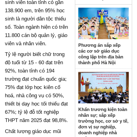
sinh viên toàn tỉnh có gần
138.900 em, trên 95% học
sinh là người dân tộc thiểu
số. Toàn ngành hiện có trên
11.800 cán bộ quản lý, giáo
viên và nhân viên.
Phương án sắp xếp
các cơ sở giáo dục
Tỷ lệ người biết chữ trong
công lập trên địa bàn
độ tuổi từ 15 - 60 đạt trên
thành phố Hà Nội
92%, toàn tỉnh có 194
trường đạt chuẩn quốc gia;
75% đạt lớp học kiên cố
hoá, nhà công vụ có 50%,
thiết bị dạy học tối thiểu đạt
Khẩn trương kiện toàn
67%; tỷ lệ đỗ tốt nghiệp
nhân sự; sắp xếp
THPT năm 2025 đạt 98,8%.
trường học, cơ sở y tế,
đơn vị sự nghiệp,
Chất lượng giáo dục mũi
doanh nghiệp nhà