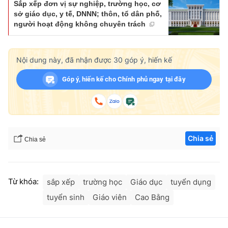
Sắp xếp đơn vị sự nghiệp, trường học, cơ
sở giáo dục, y tế, DNNN; thôn, tổ dân phố,
người hoạt động không chuyên trách
Nội dung này, đã nhận được
30
góp ý, hiến kế
Góp ý, hiến kế cho Chính phủ ngay tại đây
Chia sẻ
Chia sẻ
Từ khóa:
sắp xếp
trường học
Giáo dục
tuyển dụng
tuyển sinh
Giáo viên
Cao Bằng