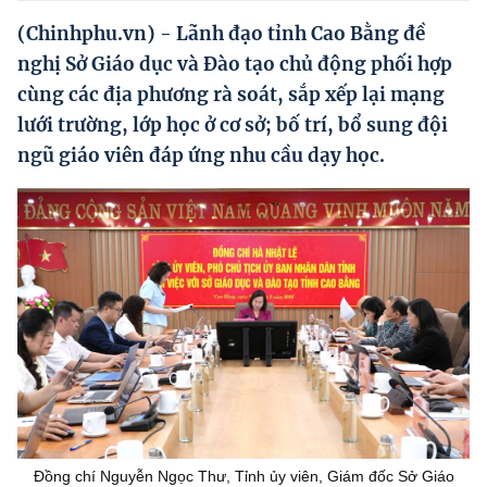
Hướng dẫn thực hiện chính sách
(Chinhphu.vn) - Lãnh đạo tỉnh Cao Bằng đề
Phát triển kinh tế tư nhân và doanh nghiệp dân tộc
nghị Sở Giáo dục và Đào tạo chủ động phối hợp
cùng các địa phương rà soát, sắp xếp lại mạng
Ocop và chuỗi giá trị Nông sản
lưới trường, lớp học ở cơ sở; bố trí, bổ sung đội
Kinh tế tư nhân
ngũ giáo viên đáp ứng nhu cầu dạy học.
Doanh nghiệp dân tộc
Khác
Video
Photo
Đồng chí Nguyễn Ngọc Thư, Tỉnh ủy viên, Giám đốc Sở Giáo