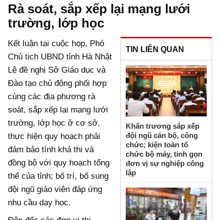
Rà soát, sắp xếp lại mạng lưới
trường, lớp học
Kết luận tại cuộc họp, Phó
TIN LIÊN QUAN
Chủ tịch UBND tỉnh Hà Nhật
Lệ đề nghị Sở Giáo dục và
Đào tạo chủ động phối hợp
cùng các địa phương rà
soát, sắp xếp lại mạng lưới
trường, lớp học ở cơ sở,
Khẩn trương sắp xếp
đội ngũ cán bộ, công
thực hiện quy hoạch phải
chức; kiện toàn tổ
đảm bảo tính khả thi và
chức bộ máy, tinh gọn
đồng bộ với quy hoạch tổng
đơn vị sự nghiệp công
lập
thể của tỉnh; bố trí, bổ sung
đội ngũ giáo viên đáp ứng
nhu cầu dạy học.