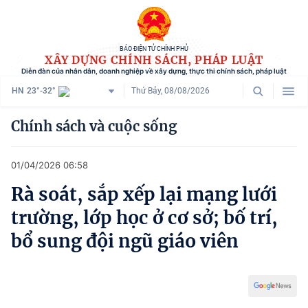
BÁO ĐIỆN TỬ CHÍNH PHỦ
XÂY DỰNG CHÍNH SÁCH, PHÁP LUẬT
Diễn đàn của nhân dân, doanh nghiệp về xây dựng, thực thi chính sách, pháp luật
HN
23°-32°
Thứ Bảy, 08/08/2026
Danh mục
Chính sách và cuộc sống
Trang chủ
01/04/2026 06:58
Chính sách mới
Rà soát, sắp xếp lại mạng lưới
Tham vấn chính sách
trường, lớp học ở cơ sở; bố trí,
Người dân góp ý
bổ sung đội ngũ giáo viên
Doanh nghiệp hiến kế
Chính sách và cuộc sống