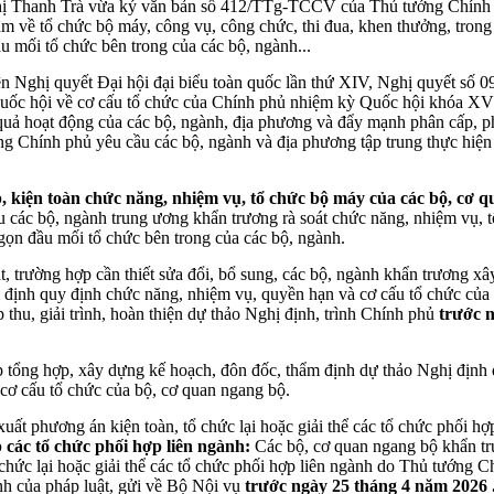
 Thanh Trà vừa ký văn bản số 412/TTg-TCCV của Thủ tướng Chính p
âm về tổ chức bộ máy, công vụ, công chức, thi đua, khen thưởng, tron
ầu mối tổ chức bên trong của các bộ, ngành...
ện Nghị quyết Đại hội đại biểu toàn quốc lần thứ XIV, Nghị quyết số
ốc hội về cơ cấu tổ chức của Chính phủ nhiệm kỳ Quốc hội khóa XVI, 
 quả hoạt động của các bộ, ngành, địa phương và đẩy mạnh phân cấp, p
ng Chính phủ yêu cầu các bộ, ngành và địa phương tập trung thực hiệ
ếp, kiện toàn chức năng, nhiệm vụ, tổ chức bộ máy của các bộ, cơ 
 các bộ, ngành trung ương khẩn trương rà soát chức năng, nhiệm vụ, 
 gọn đầu mối tổ chức bên trong của các bộ, ngành.
át, trường hợp cần thiết sửa đổi, bổ sung, các bộ, ngành khẩn trương xây
ị định quy định chức năng, nhiệm vụ, quyền hạn và cơ cấu tổ chức củ
 thu, giải trình, hoàn thiện dự thảo Nghị định, trình Chính phủ
trước 
 tổng hợp, xây dựng kế hoạch, đôn đốc, thẩm định dự thảo Nghị định
cơ cấu tổ chức của bộ, cơ quan ngang bộ.
xuất phương án kiện toàn, tổ chức lại hoặc giải thể các tổ chức phối hợ
p các tổ chức phối hợp liên ngành
:
Các bộ, cơ quan ngang bộ khẩn trư
chức lại hoặc giải thể các tổ chức phối hợp liên ngành do Thủ tướng C
h của pháp luật, gửi về Bộ Nội vụ
trước ngày 25 tháng 4 năm 2026