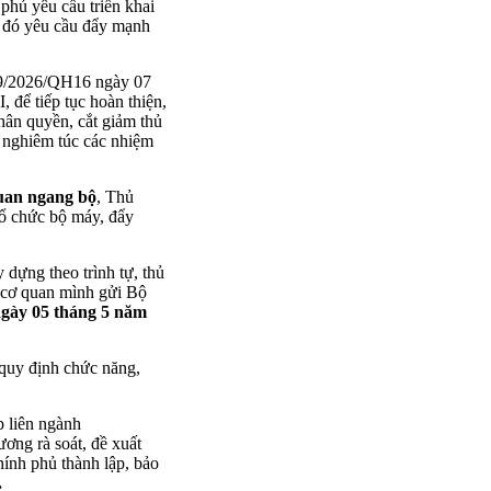
hủ yêu cầu triển khai
g đó yêu cầu đẩy mạnh
 09/2026/QH16 ngày 07
để tiếp tục hoàn thiện,
hân quyền, cắt giảm thủ
n nghiêm túc các nhiệm
quan ngang bộ
, Thủ
tổ chức bộ máy, đẩy
 dựng theo trình tự, thủ
a cơ quan mình gửi Bộ
ngày 05 tháng 5 năm
 quy định chức năng,
p liên ngành
ơng rà soát, đề xuất
hính phủ thành lập, bảo
.