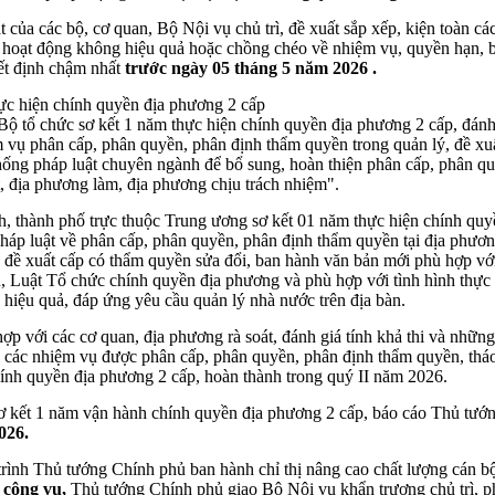
át của các bộ, cơ quan, Bộ Nội vụ chủ trì, đề xuất sắp xếp, kiện toàn cá
 hoạt động không hiệu quả hoặc chồng chéo về nhiệm vụ, quyền hạn, 
ết định chậm nhất
trước ngày 05 tháng 5 năm 2026
.
ực hiện chính quyền địa phương 2 cấp
ộ tổ chức sơ kết 1 năm thực hiện chính quyền địa phương 2 cấp, đánh
ệm vụ phân cấp, phân quyền, phân định thẩm quyền trong quản lý, đề x
ệ thống pháp luật chuyên ngành để bổ sung, hoàn thiện phân cấp, phân 
 địa phương làm, địa phương chịu trách nhiệm".
h, thành phố trực thuộc Trung ương sơ kết 01 năm thực hiện chính quy
pháp luật về phân cấp, phân quyền, phân định thẩm quyền tại địa phương
 đề xuất cấp có thẩm quyền sửa đổi, ban hành văn bản mới phù hợp với 
 Luật Tổ chức chính quyền địa phương và phù hợp với tình hình thực t
 hiệu quả, đáp ứng yêu cầu quản lý nhà nước trên địa bàn.
 hợp với các cơ quan, địa phương rà soát, đánh giá tính khả thi và nh
n các nhiệm vụ được phân cấp, phân quyền, phân định thẩm quyền, tháo 
ính quyền địa phương 2 cấp, hoàn thành trong quý II năm 2026.
sơ kết 1 năm vận hành chính quyền địa phương 2 cấp, báo cáo Thủ tư
026
.
rình Thủ tướng Chính phủ ban hành chỉ thị nâng cao chất lượng cán b
 công vụ
,
Thủ tướng Chính phủ giao Bộ Nội vụ khẩn trương chủ trì, p