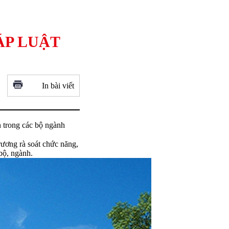
ÁP LUẬT
In bài viết
 trong các bộ ngành
ương rà soát chức năng,
bộ, ngành.