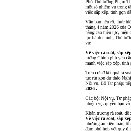
Phó Thủ tướng Phạm Thị
một số nhiệm vụ trọng t
việc sắp xếp, tinh gọn đ
Văn bản nêu rõ, thực hi
tháng 4 năm 2026 của Qu
nâng cao hiệu lực, hiệu
tục hành chính, Thủ tướ
vụ:
Về việc rà soát, sắp x
tướng Chính phủ yêu cầu
mạnh việc sắp xếp, tinh
Trên cơ sở kết quả rà so
tục rút gọn dự thảo Ngh
Nội vụ, Bộ Tư pháp; tiếp
2026
.
Các bộ: Nội vụ, Tư pháp
nhiệm vụ, quyền hạn và 
Khẩn trương rà soát, đề 
Về việc rà soát, sắp xế
phương án kiện toàn, tổ 
đảm phù hợp với quy địn