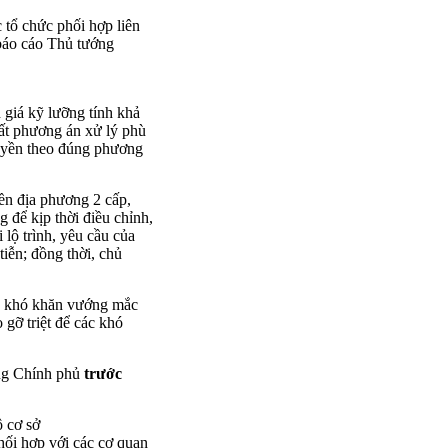
c tổ chức phối hợp liên
báo cáo Thủ tướng
 giá kỹ lưỡng tính khả
uất phương án xử lý phù
quyền theo đúng phương
ền địa phương 2 cấp,
 để kịp thời điều chỉnh,
lộ trình, yêu cầu của
iễn; đồng thời, chủ
ững khó khăn vướng mắc
gỡ triệt để các khó
ớng Chính phủ
trước
ộ cơ sở
hối hợp với các cơ quan