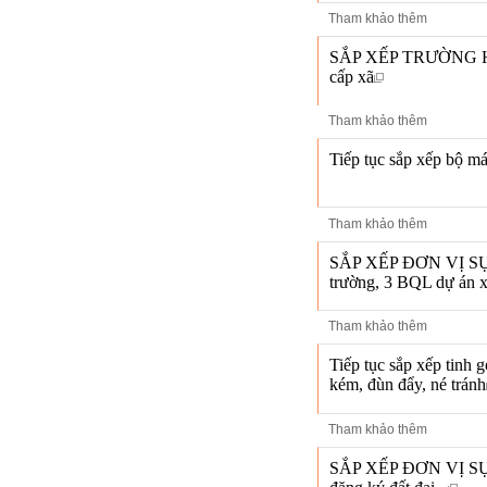
Tham khảo thêm
SẮP XẾP TRƯỜNG HỌC: 
cấp xã
Tham khảo thêm
Tiếp tục sắp xếp bộ má
Tham khảo thêm
SẮP XẾP ĐƠN VỊ SỰ 
trường, 3 BQL dự án x
Tham khảo thêm
Tiếp tục sắp xếp tinh 
kém, đùn đẩy, né tránh
Tham khảo thêm
SẮP XẾP ĐƠN VỊ SỰ N