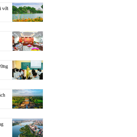
 với
ường
ách
ng