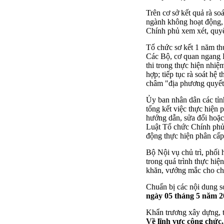
Trên cơ sở kết quả rà so
ngành không hoạt động,
Chính phủ xem xét, quy
Tổ chức sơ kết 1 năm th
Các Bộ, cơ quan ngang B
thi trong thực hiện nhi
hợp; tiếp tục rà soát h
châm "địa phương quyết,
Ủy ban nhân dân các tỉn
tổng kết việc thực hiện 
hướng dẫn, sửa đổi hoặc
Luật Tổ chức Chính phủ,
động thực hiện phân cấp
Bộ Nội vụ chủ trì, phối
trong quá trình thực hiệ
khăn, vướng mắc cho ch
Chuẩn bị các nội dung 
ngày 05 tháng 5 năm 2
Khẩn trương xây dựng, t
Về lĩnh vực công chức,