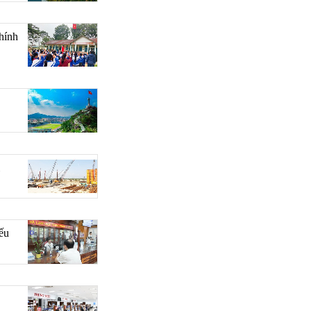
hính
yếu