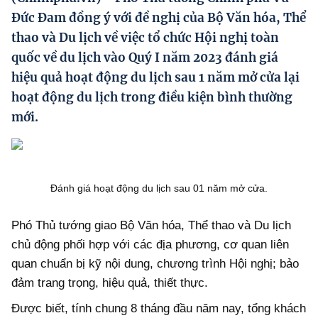
Hướng dẫn thực hiện chính sách
Đức Đam đồng ý với đề nghị của Bộ Văn hóa, Thể
thao và Du lịch về việc tổ chức Hội nghị toàn
Phát triển kinh tế tư nhân và doanh nghiệp dân tộc
quốc về du lịch vào Quý I năm 2023 đánh giá
Ocop và chuỗi giá trị Nông sản
hiệu quả hoạt động du lịch sau 1 năm mở cửa lại
hoạt động du lịch trong điều kiện bình thường
Kinh tế tư nhân
mới.
Doanh nghiệp dân tộc
Khác
Video
Đánh giá hoạt động du lịch sau 01 năm mở cửa.
Photo
Phó Thủ tướng giao Bộ Văn hóa, Thể thao và Du lịch
chủ động phối hợp với các địa phương, cơ quan liên
quan chuẩn bị kỹ nội dung, chương trình Hội nghị; bảo
đảm trang trọng, hiệu quả, thiết thực.
Được biết, tính chung 8 tháng đầu năm nay, tổng khách