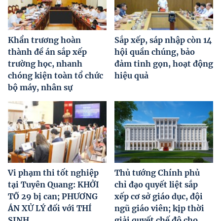
Khẩn trương hoàn
Sắp xếp, sáp nhập còn 14
thành đề án sắp xếp
hội quần chúng, bảo
trường học, nhanh
đảm tinh gọn, hoạt động
chóng kiện toàn tổ chức
hiệu quả
bộ máy, nhân sự
Vi phạm thi tốt nghiệp
Thủ tướng Chính phủ
tại Tuyên Quang: KHỞI
chỉ đạo quyết liệt sắp
TỐ 29 bị can; PHƯƠNG
xếp cơ sở giáo dục, đội
ÁN XỬ LÝ đối với THÍ
ngũ giáo viên; kịp thời
SINH
giải quyết chế độ cho