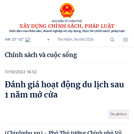
BÁO ĐIỆN TỬ CHÍNH PHỦ
XÂY DỰNG CHÍNH SÁCH, PHÁP LUẬT
Diễn đàn của nhân dân, doanh nghiệp về xây dựng, thực thi chính sách, pháp luật
HN
23°-32°
Thứ Năm, 06/08/2026
Danh mục
Chính sách và cuộc sống
Trang chủ
17/10/2022 16:52
Chính sách mới
Đánh giá hoạt động du lịch sau
Tham vấn chính sách
1 năm mở cửa
Người dân góp ý
Doanh nghiệp hiến kế
Chính sách và cuộc sống
(Chinhphu.vn) - Phó Thủ tướng Chính phủ Vũ