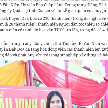
ồ Văn Niên, Ủy viên Ban Chấp hành Trung ương Đảng, Bí thư
ảng ủy Quân sự tỉnh Gia Lai về dự Lễ giao quân của huyện.
024, huyện Đak Đoa có 210 thanh niên (trong đó, nghĩa vụ
an là 28 thanh niên); thanh niên người dân tộc thiểu số c
hanh niên có trình độ học vấn THCS trở lên, trong đó, có 4 
.
 ấm, trang trọng, đồng chí Bí thư Tỉnh ủy Hồ Văn Niên và c
huyện Đak Đoa đã tặng hoa động viên các thanh niên lên đư
ng dân và phát huy sức trẻ trong sự nghiệp xây dựng và bả