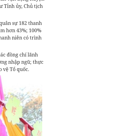
 Tỉnh ủy, Chủ tịch
 quân sự 182 thanh
hiếm hơn 43%; 100%
thanh niên có trình
ác đồng chí lãnh
ờng nhập ngũ; thực
o vệ Tổ quốc.