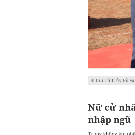
Bí thư Tỉnh ủy Hồ V
Nữ cử nhâ
nhập ngũ
Trong không khí phấ