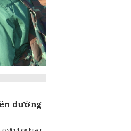
lên đường
 Sân vận động huyện