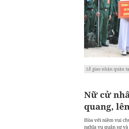
Lễ giao nhận quân t
Nữ cử nhâ
quang, lê
Hòa với niềm vui ch
nghĩa vụ quân sự và