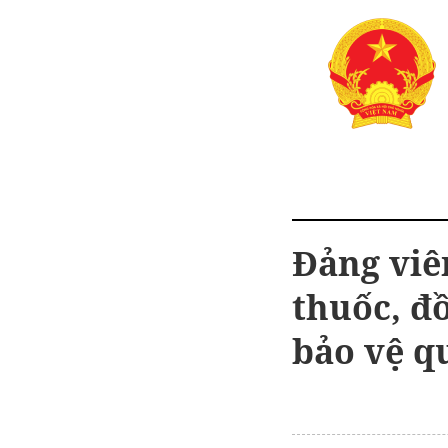
Đảng viên
thuốc, đ
bảo vệ q