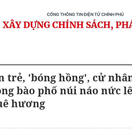
CỔNG THÔNG TIN ĐIỆN TỬ CHÍNH PHỦ
XÂY DỰNG CHÍNH SÁCH, PH
 trẻ, 'bóng hồng', cử nhân
ồng bào phố núi náo nức 
uê hương