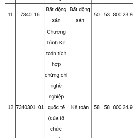
Bất động
Bất động
11
7340116
50
53
800
23.80
sản
sản
Chương
trình Kế
toán tích
hợp
chứng chỉ
nghề
nghiệp
12
7340301_01
quốc tế
Kế toán
58
58
800
24.90
(của tổ
chức