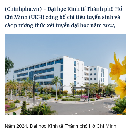
Hướng dẫn thực hiện chính sách
(Chinhphu.vn) - Đại học Kinh tế Thành phố Hồ
Phát triển kinh tế tư nhân và doanh nghiệp dân tộc
Chí Minh (UEH) công bố chỉ tiêu tuyển sinh và
các phương thức xét tuyển đại học năm 2024.
Ocop và chuỗi giá trị Nông sản
Kinh tế tư nhân
Doanh nghiệp dân tộc
Khác
Video
Photo
Năm 2024, Đại học Kinh tế Thành phố Hồ Chí Minh