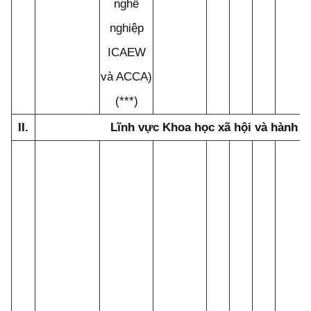
nghề
nghiệp
ICAEW
và ACCA)
(***)
II.
Lĩnh vực Khoa học xã hội và hành vi