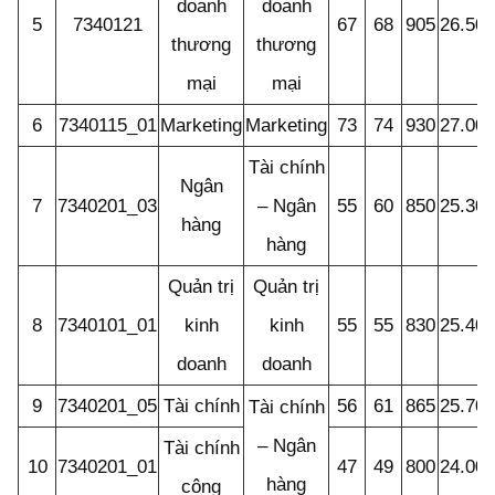
doanh
doanh
5
7340121
67
68
905
26.50
thương
thương
mại
mại
6
7340115_01
Marketing
Marketing
73
74
930
27.00
Tài chính
Ngân
7
7340201_03
– Ngân
55
60
850
25.30
hàng
hàng
Quản trị
Quản trị
8
7340101_01
kinh
kinh
55
55
830
25.40
doanh
doanh
9
7340201_05
Tài chính
56
61
865
25.70
Tài chính
– Ngân
Tài chính
10
7340201_01
47
49
800
24.00
hàng
công