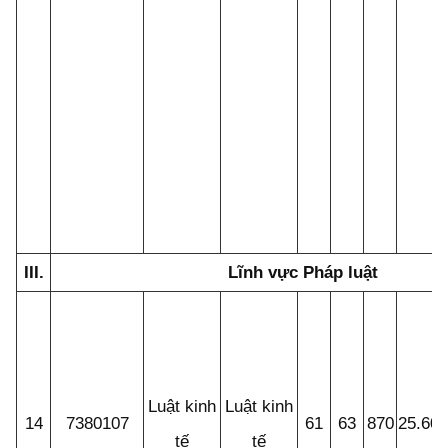
III.
Lĩnh vực Pháp luật
Luật kinh
Luật kinh
14
7380107
61
63
870
25.60
tế
tế