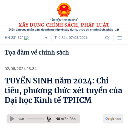
BÁO ĐIỆN TỬ CHÍNH PHỦ
XÂY DỰNG CHÍNH SÁCH, PHÁP LUẬT
Diễn đàn của nhân dân, doanh nghiệp về xây dựng, thực thi chính sách, pháp luật
HN
23°-32°
Thứ Sáu, 07/08/2026
Danh mục
Tọa đàm về chính sách
Trang chủ
02/06/2024 15:34
Chính sách mới
TUYỂN SINH năm 2024: Chỉ
Tham vấn chính sách
tiêu, phương thức xét tuyển của
Người dân góp ý
Đại học Kinh tế TPHCM
Doanh nghiệp hiến kế
Nữ miền Bắc
Chính sách và cuộc sống
0:00