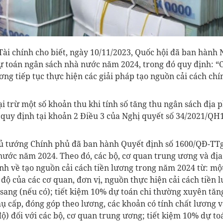
Tài chính cho biết, ngày 10/11/2023, Quốc hội đã ban hành 
 toán ngân sách nhà nước năm 2024, trong đó quy định: “C
ng tiếp tục thực hiện các giải pháp tạo nguồn cải cách chí
ại trừ một số khoản thu khi tính số tăng thu ngân sách địa
 quy định tại khoản 2 Điều 3 của Nghị quyết số 34/2021/QH
ủ tướng Chính phủ đã ban hành Quyết định số 1600/QĐ-TTg
nước năm 2024. Theo đó, các bộ, cơ quan trung ương và địa
ịnh về tạo nguồn cải cách tiền lương trong năm 2024 từ: m
 độ của các cơ quan, đơn vị, nguồn thực hiện cải cách tiền
sang (nếu có); tiết kiệm 10% dự toán chi thường xuyên tăn
ụ cấp, đóng góp theo lương, các khoản có tính chất lương v
ộ) đối với các bộ, cơ quan trung ương; tiết kiệm 10% dự t