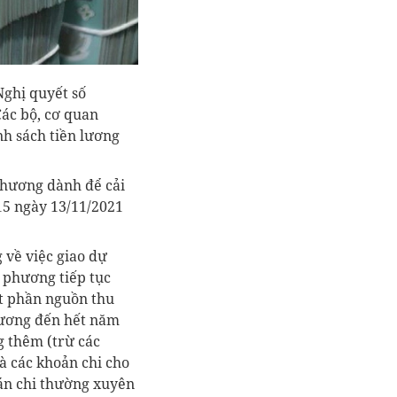
Nghị quyết số
ác bộ, cơ quan
nh sách tiền lương
 phương dành để cải
15 ngày 13/11/2021
 về việc giao dự
 phương tiếp tục
ột phần nguồn thu
 lương đến hết năm
g thêm (trừ các
à các khoản chi cho
oán chi thường xuyên