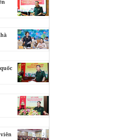
ên
nhà
 quốc
 viên