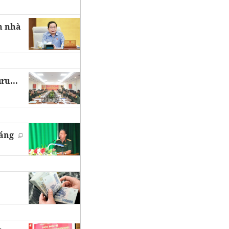
n nhà
ưu...
háng