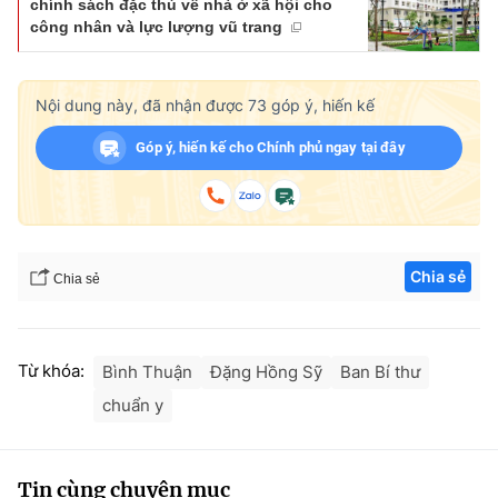
chính sách đặc thù về nhà ở xã hội cho
công nhân và lực lượng vũ trang
Nội dung này, đã nhận được
73
góp ý, hiến kế
Góp ý, hiến kế cho Chính phủ ngay tại đây
Chia sẻ
Chia sẻ
Từ khóa:
Bình Thuận
Đặng Hồng Sỹ
Ban Bí thư
chuẩn y
Tin cùng chuyên mục