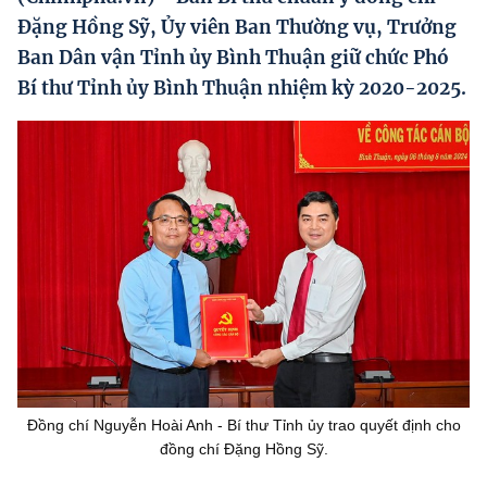
Hướng dẫn thực hiện chính sách
Đặng Hồng Sỹ, Ủy viên Ban Thường vụ, Trưởng
Ban Dân vận Tỉnh ủy Bình Thuận giữ chức Phó
Phát triển kinh tế tư nhân và doanh nghiệp dân tộc
Bí thư Tỉnh ủy Bình Thuận nhiệm kỳ 2020-2025.
Ocop và chuỗi giá trị Nông sản
Kinh tế tư nhân
Doanh nghiệp dân tộc
Khác
Video
Photo
Đồng chí Nguyễn Hoài Anh - Bí thư Tỉnh ủy trao quyết định cho
đồng chí Đặng Hồng Sỹ.