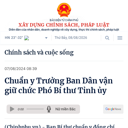
BÁO ĐIỆN TỬ CHÍNH PHỦ
XÂY DỰNG CHÍNH SÁCH, PHÁP LUẬT
Diễn đàn của nhân dân, doanh nghiệp về xây dựng, thực thi chính sách, pháp luật
HN
23°-32°
Thứ Bảy, 08/08/2026
Danh mục
Chính sách và cuộc sống
Trang chủ
07/08/2024 08:39
Chính sách mới
Chuẩn y Trưởng Ban Dân vận
Tham vấn chính sách
giữ chức Phó Bí thư Tỉnh ủy
Người dân góp ý
Doanh nghiệp hiến kế
Nữ miền Bắc
0:00
Chính sách và cuộc sống
(Chinhphu.vn) - Ban Bí thư chuẩn y đồng chí