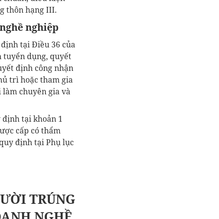
 thôn hạng III.
 nghề nghiệp
định tại Điều 36 của
h tuyển dụng, quyết
uyết định công nhận
ủ trì hoặc tham gia
i làm chuyên gia và
 định tại khoản 1
được cấp có thẩm
quy định tại Phụ lục
GƯỜI TRÚNG
DANH NGHỀ