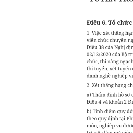
Điều 6. Tổ chức
1. Việc xét thăng h
viên chức chuyên ng
Điều 38 của Nghị đị
02/12/2020 của Bộ tr
chức, thi nâng ngạc
thi tuyển, xét tuyển
danh nghề nghiệp vi
2. Xét thăng hạng ch
a) Thẩm định hồ sơ c
Điều 4 và khoản 2 Đ
b) Tính điểm quy đổ
theo quy định tại P
môn, nghiệp vụ được
trí việc làm mà viê