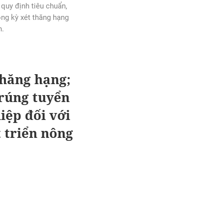
uy định tiêu chuẩn,
rong kỳ xét thăng hạng
n.
thăng hạng;
trúng tuyển
iệp đối với
 triển nông