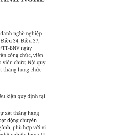
c danh nghề nghiệp
Điều 34, Điều 37,
20/TT-BNV ngày
yển công chức, viên
p viên chức; Nội quy
xét thăng hạng chức
ều kiện quy định tại
dự xét thăng hạng
hoạt động chuyên
gành, phù hợp với vị
ghề nghiệp hạng III.