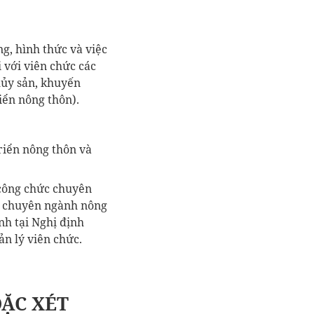
ng, hình thức và việc
 với viên chức các
hủy sản, khuyến
iển nông thôn).
riển nông thôn và
 công chức chuyên
c chuyên ngành nông
nh tại Nghị định
n lý viên chức.
OẶC XÉT