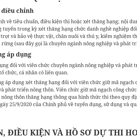
 điều chỉnh
h về tiêu chuẩn, điều kiện thi hoặc xét thăng hạng; nội du
g tuyển trong kỳ xét thăng hạng chức danh nghề nghiệp đối
trọt và bảo vệ thực vật, chăn nuôi và thú y, kiểm nghiệm t
 rừng (sau đây gọi là chuyên ngành nông nghiệp và phát tr
ng áp dụng
dụng đối với viên chức chuyên ngành nông nghiệp và phát t
 tổ chức, cá nhân có liên quan.
ng áp dụng xét thăng hạng đối với viên chức giữ mã ngạch
à phát triển nông thôn. Viên chức giữ mã ngạch công chứ
 nông thôn thăng hạng thông qua hình thức thi theo quy đị
gày 25/9/2020 của Chính phủ về tuyển dụng, sử dụng và quả
, ĐIỀU KIỆN VÀ HỒ SƠ DỰ THI H