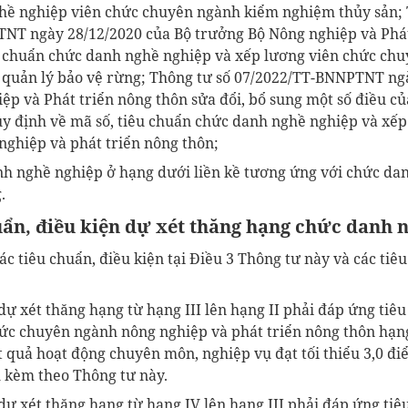
hề nghiệp viên chức chuyên ngành kiểm nghiệm thủy sản;
NT ngày 28/12/2020 của Bộ trưởng Bộ Nông nghiệp và Phát
u chuẩn chức danh nghề nghiệp và xếp lương viên chức ch
quản lý bảo vệ rừng; Thông tư số 07/2022/TT-BNNPTNT ngà
p và Phát triển nông thôn sửa đổi, bổ sung một số điều củ
quy định về mã số, tiêu chuẩn chức danh nghề nghiệp và xế
ghiệp và phát triển nông thôn;
nh nghề nghiệp ở hạng dưới liền kề tương ứng với chức da
.
uẩn, điều kiện dự xét thăng hạng chức danh 
c tiêu chuẩn, điều kiện tại Điều 3 Thông tư này và các tiêu
 dự xét thăng hạng từ hạng III lên hạng II phải đáp ứng ti
ức chuyên ngành nông nghiệp và phát triển nông thôn hạng
 quả hoạt động chuyên môn, nghiệp vụ đạt tối thiểu 3,0 đi
h kèm theo Thông tư này.
 dự xét thăng hạng từ hạng IV lên hạng III phải đáp ứng tiê