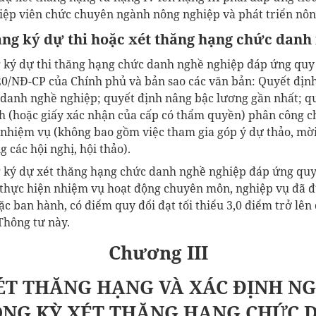
ệp viên chức chuyên ngành nông nghiệp và phát triển nông
ăng ký dự thi hoặc xét thăng hạng chức danh
ng ký dự thi thăng hạng chức danh nghề nghiệp đáp ứng quy 
20/NĐ-CP của Chính phủ và bản sao các văn bản: Quyết địn
danh nghề nghiệp; quyết định nâng bậc lương gần nhất; q
nh (hoặc giấy xác nhận của cấp có thẩm quyền) phân công ch
 nhiệm vụ (không bao gồm việc tham gia góp ý dự thảo, mờ
 các hội nghị, hội thảo).
ng ký dự xét thăng hạng chức danh nghề nghiệp đáp ứng quy
 thực hiện nhiệm vụ hoạt động chuyên môn, nghiệp vụ đã 
 ban hành, có điểm quy đổi đạt tối thiểu 3,0 điểm trở lên 
Thông tư này.
Chương III
ÉT THĂNG HẠNG VÀ XÁC ĐỊNH N
ONG KỲ XÉT THĂNG HẠNG CHỨC 