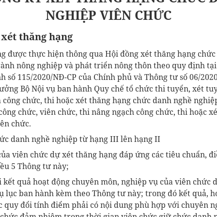
NGHIỆP VIÊN CHỨC
 xét thăng hạng
ạng được thực hiện thông qua Hội đồng xét thăng hạng chứ
ành nông nghiệp và phát triển nông thôn theo quy định tại 
nh số 115/2020/NĐ-CP của Chính phủ và Thông tư số 06/20
ưởng Bộ Nội vụ ban hành Quy chế tổ chức thi tuyển, xét tu
h công chức, thi hoặc xét thăng hạng chức danh nghề nghiệ
 công chức, viên chức, thi nâng ngạch công chức, thi hoặc 
ên chức.
ức danh nghề nghiệp từ hạng III lên hạng II
ủa viên chức dự xét thăng hạng đáp ứng các tiêu chuẩn, đi
iều 5 Thông tư này;
i kết quả hoạt động chuyên môn, nghiệp vụ của viên chức 
hụ lục ban hành kèm theo Thông tư này; trong đó kết quả, 
 quy đổi tính điểm phải có nội dung phù hợp với chuyên n
n chức đảm nhiệm trong thời gian viên chức giữ chức danh n