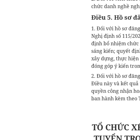
chức danh nghề nghi
Điều 5. Hồ sơ đ
1. Đối với hồ sơ đă
Nghị định số 115/20
định bổ nhiệm chức 
sáng kiến; quyết đị
xây dựng, thực hiện
đóng góp ý kiến trong
2. Đối với hồ sơ đă
Điều này và kết quả
quyền công nhận hoặc
ban hành kèm theo 
TỔ CHỨC X
TUYỂN TR