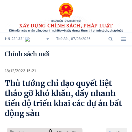
BÁO ĐIỆN TỬ CHÍNH PHỦ
XÂY DỰNG CHÍNH SÁCH, PHÁP LUẬT
Diễn đàn của nhân dân, doanh nghiệp về xây dựng, thực thi chính sách, pháp luật
HN
23°-32°
Thứ Sáu, 07/08/2026
Danh mục
Chính sách mới
Trang chủ
18/12/2023 15:21
Chính sách mới
Thủ tướng chỉ đạo quyết liệt
Tham vấn chính sách
tháo gỡ khó khăn, đẩy nhanh
Người dân góp ý
tiến độ triển khai các dự án bất
động sản
Doanh nghiệp hiến kế
Chính sách và cuộc sống