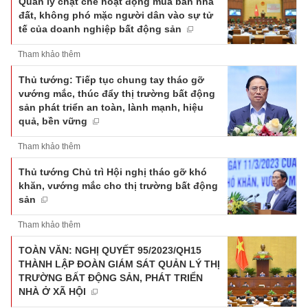
Quản lý chặt chẽ hoạt động mua bán nhà
đất, không phó mặc người dân vào sự tử
tế của doanh nghiệp bất động sản
Tham khảo thêm
Thủ tướng: Tiếp tục chung tay tháo gỡ
vướng mắc, thúc đẩy thị trường bất động
sản phát triển an toàn, lành mạnh, hiệu
quả, bền vững
Tham khảo thêm
Thủ tướng Chủ trì Hội nghị tháo gỡ khó
khăn, vướng mắc cho thị trường bất động
sản
Tham khảo thêm
TOÀN VĂN: NGHỊ QUYẾT 95/2023/QH15
THÀNH LẬP ĐOÀN GIÁM SÁT QUẢN LÝ THỊ
TRƯỜNG BẤT ĐỘNG SẢN, PHÁT TRIỂN
NHÀ Ở XÃ HỘI