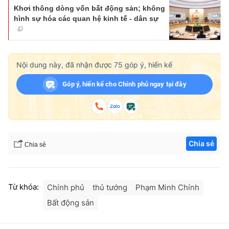
Khơi thông dòng vốn bất động sản; không
hình sự hóa các quan hệ kinh tế - dân sự
Nội dung này, đã nhận được
75
góp ý, hiến kế
Góp ý, hiến kế cho Chính phủ ngay tại đây
Chia sẻ
Chia sẻ
Từ khóa:
Chính phủ
thủ tướng
Phạm Minh Chính
Bất động sản