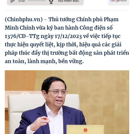
Nữ miền Bắc
0:00
Hướng dẫn thực hiện chính sách
Phát triển kinh tế tư nhân và doanh nghiệp dân tộc
(Chinhphu.vn) - Thủ tướng Chính phủ Phạm
Minh Chính vừa ký ban hành Công điện số
Ocop và chuỗi giá trị Nông sản
1376/CĐ-TTg ngày 17/12/2023 về việc tiếp tục
Kinh tế tư nhân
thực hiện quyết liệt, kịp thời, hiệu quả các giải
pháp thúc đẩy thị trường bất động sản phát triển
Doanh nghiệp dân tộc
an toàn, lành mạnh, bền vững.
Khác
Video
Photo