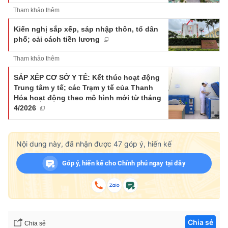
Tham khảo thêm
Kiến nghị sắp xếp, sáp nhập thôn, tổ dân
phố; cải cách tiền lương
Tham khảo thêm
SẮP XẾP CƠ SỞ Y TẾ: Kết thúc hoạt động
Trung tâm y tế; các Trạm y tế của Thanh
Hóa hoạt động theo mô hình mới từ tháng
4/2026
Nội dung này, đã nhận được
47
góp ý, hiến kế
Góp ý, hiến kế cho Chính phủ ngay tại đây
Chia sẻ
Chia sẻ