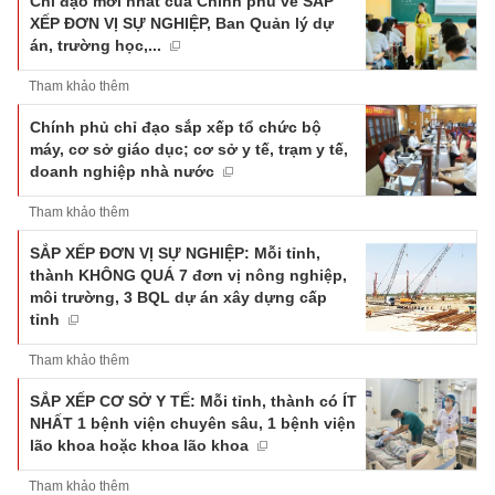
Chỉ đạo mới nhất của Chính phủ về SẮP
XẾP ĐƠN VỊ SỰ NGHIỆP, Ban Quản lý dự
án, trường học,...
Tham khảo thêm
Chính phủ chỉ đạo sắp xếp tổ chức bộ
máy, cơ sở giáo dục; cơ sở y tế, trạm y tế,
doanh nghiệp nhà nước
Tham khảo thêm
SẮP XẾP ĐƠN VỊ SỰ NGHIỆP: Mỗi tỉnh,
thành KHÔNG QUÁ 7 đơn vị nông nghiệp,
môi trường, 3 BQL dự án xây dựng cấp
tỉnh
Tham khảo thêm
SẮP XẾP CƠ SỞ Y TẾ: Mỗi tỉnh, thành có ÍT
NHẤT 1 bệnh viện chuyên sâu, 1 bệnh viện
lão khoa hoặc khoa lão khoa
Tham khảo thêm