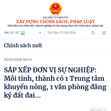
BÁO ĐIỆN TỬ CHÍNH PHỦ
XÂY DỰNG CHÍNH SÁCH, PHÁP LUẬT
Diễn đàn của nhân dân, doanh nghiệp về xây dựng, thực thi chính sách, pháp luật
HN
23°-32°
Thứ Sáu, 07/08/2026
Danh mục
Chính sách mới
Trang chủ
10/05/2026 06:03
Chính sách mới
SẮP XẾP ĐƠN VỊ SỰ NGHIỆP:
Tham vấn chính sách
Mỗi tỉnh, thành có 1 Trung tâm
Người dân góp ý
khuyến nông, 1 văn phòng đăng
ký đất đai...
Doanh nghiệp hiến kế
Chính sách và cuộc sống