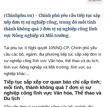
Hướng dẫn thực hiện chính sách
Phát triển kinh tế tư nhân và doanh nghiệp dân tộc
(Chinhphu.vn) - Chính phủ yêu cầu tiếp tục sắp
xếp đơn vị sự nghiệp công, trong đó mỗi tỉnh
Ocop và chuỗi giá trị Nông sản
thành không quá 7 đơn vị sự nghiệp công lĩnh
Kinh tế tư nhân
vực Nông nghiệp và Môi trường.
Doanh nghiệp dân tộc
Tại phụ lục II Nghị quyết 105/NQ-CP, Chính phủ yêu
Khác
cầu các bộ, ngành, địa phương tiếp tục sắp xếp đơn vị
sự nghiệp công lĩnh vực Văn hóa, thể thao và du lịch;
Video
lĩnh vực Nông nghiệp và Môi trường; lĩnh vực sự
Photo
nghiệp khác;...
Tiếp tục sắp xếp cơ quan báo chí cấp tỉnh;
mỗi tỉnh, thành không quá 7 đơn vị sự
nghiệp công lĩnh vực Văn hóa, Thể thao và
Du lịch
Sắp xếp đơn vị sự nghiệp công các bộ, ngành, địa