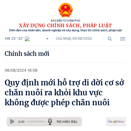
BÁO ĐIỆN TỬ CHÍNH PHỦ
XÂY DỰNG CHÍNH SÁCH, PHÁP LUẬT
Diễn đàn của nhân dân, doanh nghiệp về xây dựng, thực thi chính sách, pháp luật
HN
23°-32°
Chủ Nhật, 09/08/2026
Danh mục
Chính sách mới
Trang chủ
06/08/2024 16:08
Chính sách mới
Quy định mới hỗ trợ di dời cơ sở
Tham vấn chính sách
chăn nuôi ra khỏi khu vực
Người dân góp ý
không được phép chăn nuôi
Doanh nghiệp hiến kế
Nữ miền Bắc
Chính sách và cuộc sống
0:00