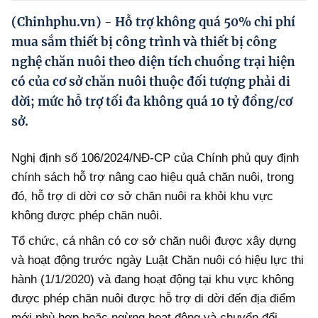
Hướng dẫn thực hiện chính sách
(Chinhphu.vn) - Hỗ trợ không quá 50% chi phí
Phát triển kinh tế tư nhân và doanh nghiệp dân tộc
mua sắm thiết bị công trình và thiết bị công
nghệ chăn nuôi theo diện tích chuồng trại hiện
Ocop và chuỗi giá trị Nông sản
có của cơ sở chăn nuôi thuộc đối tượng phải di
Kinh tế tư nhân
dời; mức hỗ trợ tối đa không quá 10 tỷ đồng/cơ
sở.
Doanh nghiệp dân tộc
Khác
Nghị định số 106/2024/NĐ-CP của Chính phủ quy định
chính sách hỗ trợ nâng cao hiệu quả chăn nuôi, trong
Video
đó, hỗ trợ di dời cơ sở chăn nuôi ra khỏi khu vực
Photo
không được phép chăn nuôi.
Tổ chức, cá nhân có cơ sở chăn nuôi được xây dựng
và hoạt động trước ngày Luật Chăn nuôi có hiệu lực thi
hành (1/1/2020) và đang hoạt động tại khu vực không
được phép chăn nuôi được hỗ trợ di dời đến địa điểm
mới phù hợp hoặc ngừng hoạt động và chuyển đổi