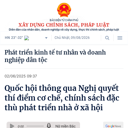
BÁO ĐIỆN TỬ CHÍNH PHỦ
XÂY DỰNG CHÍNH SÁCH, PHÁP LUẬT
Diễn đàn của nhân dân, doanh nghiệp về xây dựng, thực thi chính sách, pháp luật
HN
23°-32°
Chủ Nhật, 09/08/2026
Danh mục
Phát triển kinh tế tư nhân và doanh
nghiệp dân tộc
Trang chủ
Chính sách mới
02/06/2025 09:37
Tham vấn chính sách
Quốc hội thông qua Nghị quyết
thí điểm cơ chế, chính sách đặc
Người dân góp ý
thù phát triển nhà ở xã hội
Doanh nghiệp hiến kế
Chính sách và cuộc sống
Nữ miền Bắc
0:00