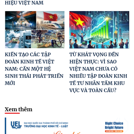
HIỆU VIỆT NAM
KIẾN TẠO CÁC TẬP
TỪ KHÁT VỌNG ĐẾN
ĐOÀN KINH TẾ VIỆT
HIỆN THỰC: VÌ SAO
NAM: CẦN MỘT HỆ
VIỆT NAM CHƯA CÓ
SINH THÁI PHÁT TRIỂN
NHIỀU TẬP ĐOÀN KINH
MỚI
TẾ TƯ NHÂN TẦM KHU
VỰC VÀ TOÀN CẦU?
Xem thêm