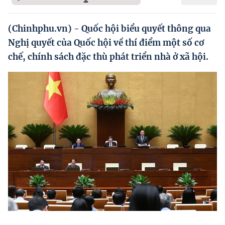
Hướng dẫn thực hiện chính sách
Phát triển kinh tế tư nhân và doanh nghiệp dân tộc
(Chinhphu.vn) - Quốc hội biểu quyết thông qua
Nghị quyết của Quốc hội về thí điểm một số cơ
Ocop và chuỗi giá trị Nông sản
chế, chính sách đặc thù phát triển nhà ở xã hội.
Kinh tế tư nhân
Doanh nghiệp dân tộc
Khác
Video
Photo