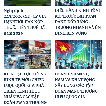
Nghị định
ĐIỀU HÀNH KINH TẾ VĨ
245/2026/NĐ-CP GIA
MÔ TRƯỚC BÀI TOÁN
HẠN THỜI HẠN NỘP
ĐÁNH ĐỔI: TĂNG
THUẾ, TIỀN THUÊ ĐẤT
TRƯỞNG NHANH VÀ ỔN
năm 2026
ĐỊNH BỀN VỮNG
KIẾN TẠO LỰC LƯỢNG
DOANH NHÂN VIỆT
KINH TẾ MỚI: CHIẾN
NAM VÀ KHÁT VỌNG
LƯỢC QUỐC GIA PHÁT
XÂY DỰNG CÁC TẬP
TRIỂN KINH TẾ TƯ
ĐOÀN MANG THƯƠNG
NHÂN VÀ CÁC TẬP
HIỆU QUỐC GIA
ĐOÀN MANG THƯƠNG