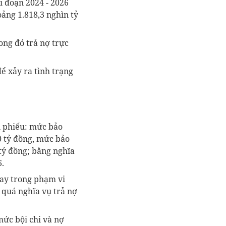
i đoạn 2024 - 2026
oảng 1.818,3 nghìn tỷ
rong đó trả nợ trực
ể xảy ra tình trạng
i phiếu: mức bảo
0 tỷ đồng, mức bảo
 tỷ đồng; bằng nghĩa
6.
vay trong phạm vi
quá nghĩa vụ trả nợ
mức bội chi và nợ