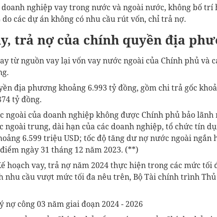
o doanh nghiệp vay trong nước và ngoài nước, không bố trí
do các dự án không có nhu cầu rút vốn, chỉ trả nợ.
y, trả nợ của chính quyền địa ph
vay từ nguồn vay lại vốn vay nước ngoài của Chính phủ và 
ng.
yền địa phương khoảng 6.993 tỷ đồng, gồm chi trả gốc khoả
874 tỷ đồng.
c ngoài của doanh nghiệp không được Chính phủ bảo lãnh
 ngoài trung, dài hạn của các doanh nghiệp, tổ chức tín 
khoảng 6.599 triệu USD; tốc độ tăng dư nợ nước ngoài ngắn
i điểm ngày 31 tháng 12 năm 2023. (**)
ế hoạch vay, trả nợ năm 2024 thực hiện trong các mức tối đa
h nhu cầu vượt mức tối đa nêu trên, Bộ Tài chính trình Th
.
ý nợ công 03 năm giai đoạn 2024 - 2026