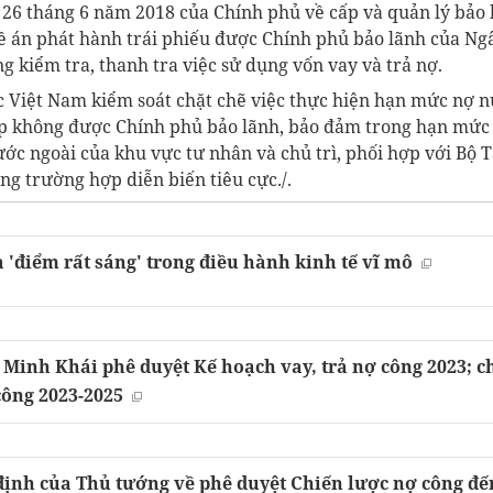
26 tháng 6 năm 2018 của Chính phủ về cấp và quản lý bảo 
ề án phát hành trái phiếu được Chính phủ bảo lãnh của Ng
 kiểm tra, thanh tra việc sử dụng vốn vay và trả nợ.
Việt Nam kiểm soát chặt chẽ việc thực hiện hạn mức nợ n
p không được Chính phủ bảo lãnh, bảo đảm trong hạn mức
ước ngoài của khu vực tư nhân và chủ trì, phối hợp với Bộ 
g trường hợp diễn biến tiêu cực./.
'điểm rất sáng' trong điều hành kinh tế vĩ mô
 Minh Khái phê duyệt Kế hoạch vay, trả nợ công 2023; 
công 2023-2025
 định của Thủ tướng về phê duyệt Chiến lược nợ công đ