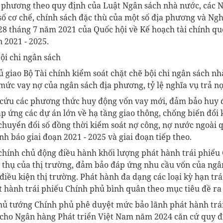
 phương theo quy định của Luật Ngân sách nhà nước, các 
số cơ chế, chính sách đặc thù của một số địa phương và Ngh
8 tháng 7 năm 2021 của Quốc hội về Kế hoạch tài chính quốc
 2021 - 2025.
ội chi ngân sách
giao Bộ Tài chính kiểm soát chặt chẽ bội chi ngân sách nh
mức vay nợ của ngân sách địa phương, tỷ lệ nghĩa vụ trả n
 cứu các phương thức huy động vốn vay mới, đảm bảo huy 
áp ứng các dự án lớn về hạ tầng giao thông, chống biến đổi 
 chuyển đổi số đồng thời kiểm soát nợ công, nợ nước ngoài q
h báo giai đoạn 2021 - 2025 và giai đoạn tiếp theo.
 chính chủ động điều hành khối lượng phát hành trái phiếu
 thụ của thị trường, đảm bảo đáp ứng nhu cầu vốn của ngâ
 điều kiện thị trường. Phát hành đa dạng các loại kỳ hạn tr
 hành trái phiếu Chính phủ bình quân theo mục tiêu đề ra 
Thủ tướng Chính phủ phê duyệt mức bảo lãnh phát hành trá
 cho Ngân hàng Phát triển Việt Nam năm 2024 căn cứ quy đị