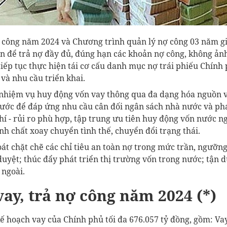
ợ công năm 2024 và Chương trình quản lý nợ công 03 năm gi
để trả nợ đầy đủ, đúng hạn các khoản nợ công, không ản
tiếp tục thực hiện tái cơ cấu danh mục nợ trái phiếu Chính
 và nhu cầu triển khai.
 nhiệm vụ huy động vốn vay thông qua đa dạng hóa nguồn 
ước để đáp ứng nhu cầu cân đối ngân sách nhà nước và phát
hí - rủi ro phù hợp, tập trung ưu tiên huy động vốn nước n
ính chất xoay chuyển tình thế, chuyển đổi trạng thái.
oát chặt chẽ các chỉ tiêu an toàn nợ trong mức trần, ngưỡn
uyệt; thúc đẩy phát triển thị trường vốn trong nước; tận 
 ngoài.
ay, trả nợ công năm 2024 (*)
ế hoạch vay của Chính phủ tối đa 676.057 tỷ đồng, gồm: Va