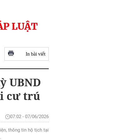
ÁP LUẬT
In bài viết
 kỳ UBND
i cư trú
07:02 - 07/06/2026
n, thông tin hộ tịch tại
.