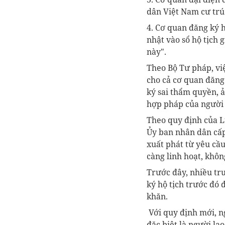
dân Việt Nam cư trú
4. Cơ quan đăng ký h
nhật vào sổ hộ tịch 
này".
Theo Bộ Tư pháp, vi
cho cả cơ quan đăng 
ký sai thẩm quyền, ản
hợp pháp của người
Theo quy định của Lu
Ủy ban nhân dân cấp
xuất phát từ yêu cầu
càng linh hoạt, khô
Trước đây, nhiều tr
ký hộ tịch trước đó 
khăn.
Với quy định mới, ng
đặc biệt là người la