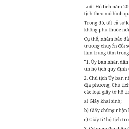
Luật Hộ tịch năm 202
tịch theo mô hình qu
Trong đó, tất cả sự 
không phụ thuộc nơi 
Cụ thể, nhằm bảo đả
trương chuyển đổi số
làm trung tâm trong 
"1. Ủy ban nhân dân 
tin hộ tịch quy định 
2. Chủ tịch Ủy ban n
địa phương, Chủ tịch
các loại giấy tờ hộ t
a) Giấy khai sinh;
b) Giấy chứng nhận 
c) Giấy tờ hộ tịch t
3. Cơ quan đại diện 