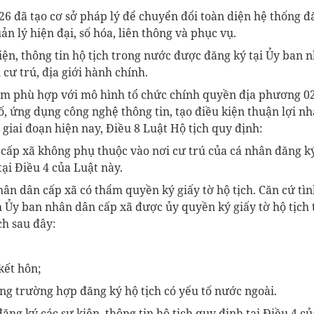
6 đã tạo cơ sở pháp lý để chuyển đổi toàn diện hệ thống đ
ản lý hiện đại, số hóa, liên thông và phục vụ.
kiện, thông tin hộ tịch trong nước được đăng ký tại Ủy ban 
cư trú, địa giới hành chính.
m phù hợp với mô hình tổ chức chính quyền địa phương 02
, ứng dụng công nghệ thông tin, tạo điều kiện thuận lợi nh
giai đoạn hiện nay, Điều 8 Luật Hộ tịch quy định:
cấp xã không phụ thuộc vào nơi cư trú của cá nhân đăng ký
tại Điều 4 của Luật này.
hân dân cấp xã có thẩm quyền ký giấy tờ hộ tịch. Căn cứ tìn
 Ủy ban nhân dân cấp xã được ủy quyền ký giấy tờ hộ tịch 
ịch sau đây:
kết hôn;
rong trường hợp đăng ký hộ tịch có yếu tố nước ngoài.
đăng ký các sự kiện, thông tin hộ tịch quy định tại Điều 4 c