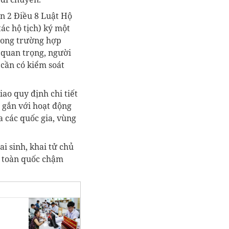
ản 2 Điều 8 Luật Hộ
ác hộ tịch) ký một
 trong trường hợp
, quan trọng, người
 cần có kiểm soát
iao quy định chi tiết
 gắn với hoạt động
a các quốc gia, vùng
i sinh, khai tử chủ
n toàn quốc chậm