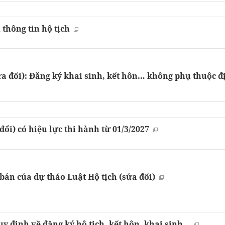
 thông tin hộ tịch
 đổi): Đăng ký khai sinh, kết hôn… không phụ thuộc đị
đổi) có hiệu lực thi hành từ 01/3/2027
bản của dự thảo Luật Hộ tịch (sửa đổi)
y định về đăng ký hộ tịch, kết hôn, khai sinh...