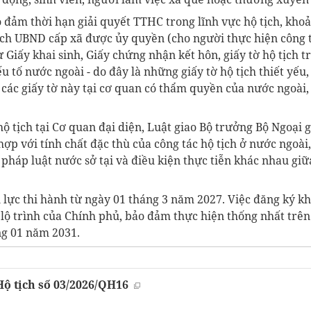
o đảm thời hạn giải quyết TTHC trong lĩnh vực hộ tịch, kho
ịch UBND cấp xã được ủy quyền (cho người thực hiện công t
trừ Giấy khai sinh, Giấy chứng nhận kết hôn, giấy tờ hộ tịch
ếu tố nước ngoài - do đây là những giấy tờ hộ tịch thiết yếu
các giấy tờ này tại cơ quan có thẩm quyền của nước ngoài,
hộ tịch tại Cơ quan đại diện, Luật giao Bộ trưởng Bộ Ngoại g
p với tính chất đặc thù của công tác hộ tịch ở nước ngoài,
 pháp luật nước sở tại và điều kiện thực tiễn khác nhau giữ
 lực thi hành từ ngày 01 tháng 3 năm 2027. Việc đăng ký kha
 lộ trình của Chính phủ, bảo đảm thực hiện thống nhất trê
ng 01 năm 2031.
ộ tịch số 03/2026/QH16