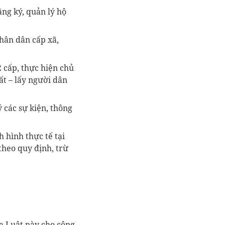
ăng ký, quản lý hộ
nhân dân cấp xã,
 cấp, thực hiện chủ
ất – lấy người dân
 các sự kiện, thông
h hình thực tế tại
theo quy định, trừ
ủa Luật này cho công