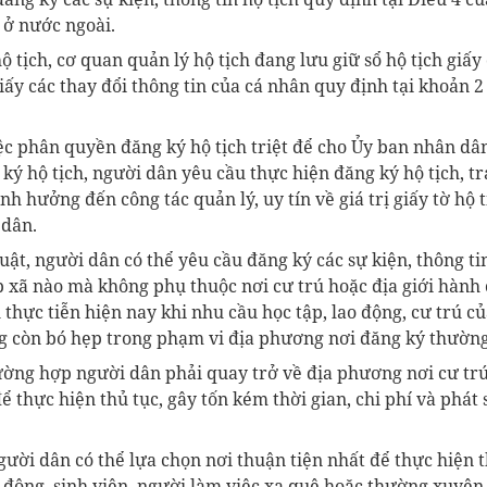
 ở nước ngoài.
ộ tịch, cơ quan quản lý hộ tịch đang lưu giữ sổ hộ tịch giấ
giấy các thay đổi thông tin của cá nhân quy định tại khoản 2
ệc phân quyền đăng ký hộ tịch triệt để cho Ủy ban nhân dân
ký hộ tịch, người dân yêu cầu thực hiện đăng ký hộ tịch, t
h hưởng đến công tác quản lý, uy tín về giá trị giấy tờ hộ t
 dân.
ật, người dân có thể yêu cầu đăng ký các sự kiện, thông tin 
 xã nào mà không phụ thuộc nơi cư trú hoặc địa giới hành 
 thực tiễn hiện nay khi nhu cầu học tập, lao động, cư trú 
ng còn bó hẹp trong phạm vi địa phương nơi đăng ký thường
ường hợp người dân phải quay trở về địa phương nơi cư tr
để thực hiện thủ tục, gây tốn kém thời gian, chi phí và phát 
ười dân có thể lựa chọn nơi thuận tiện nhất để thực hiện 
o động, sinh viên, người làm việc xa quê hoặc thường xuyên