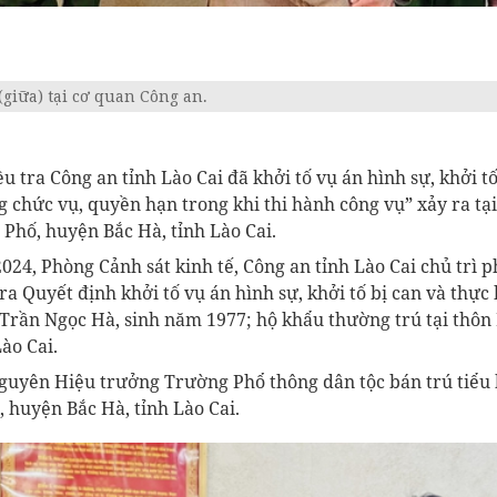
(giữa) tại cơ quan Công an.
 tra Công an tỉnh Lào Cai đã khởi tố vụ án hình sự, khởi tố, 
̣ng chức vụ, quyền hạn trong khi thi hành công vụ” xảy ra t
Phố, huyện Bắc Hà, tỉnh Lào Cai.
2024, Phòng Cảnh sát kinh tế, Công an tỉnh Lào Cai chủ trì 
 Quyết định khởi tố vụ án hình sự, khởi tố bị can và th
rần Ngọc Hà, sinh năm 1977; hộ khẩu thường trú tại thôn La
ào Cai.
ên Hiệu trưởng Trường Phổ thông dân tộc bán trú tiểu 
 huyện Bắc Hà, tỉnh Lào Cai.