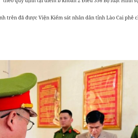
̣" theo quy định tại điểm b khoản 2 Điều 356 Bộ luật Hình 
ệnh trên đã được Viện Kiểm sát nhân dân tỉnh Lào Cai phê 