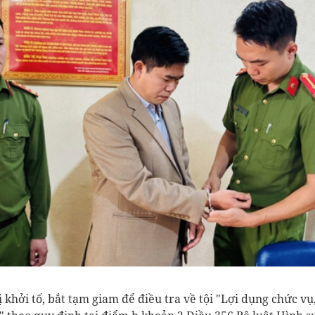
hởi tố, bắt tạm giam để điều tra về tội "Lợi dụng chức vụ