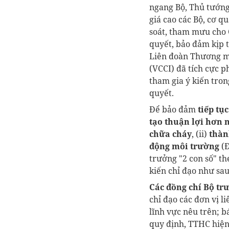
ngang Bộ, Thủ tướng
giá cao các Bộ, cơ q
soát, tham mưu cho
quyết, bảo đảm kịp t
Liên đoàn Thương m
(VCCI) đã tích cực p
tham gia ý kiến tro
quyết.
Để bảo đảm
tiếp tụ
tạo thuận lợi hơn 
chữa cháy
, (ii)
thàn
động môi trường
(Đ
trưởng "2 con số" th
kiến chỉ đạo như sau
Các đồng chí Bộ tr
chỉ đạo các đơn vị l
lĩnh vực nêu trên; 
quy định, TTHC hiện 