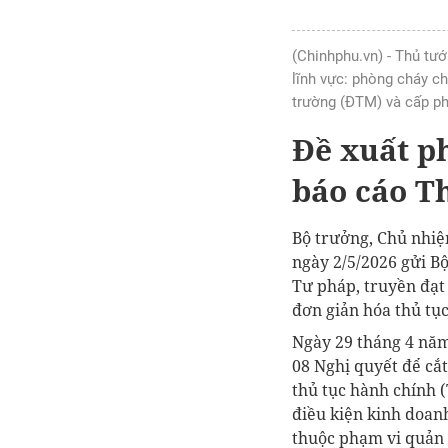
(Chinhphu.vn) - Thủ tướ
lĩnh vực: phòng cháy c
trường (ĐTM) và cấp ph
Đề xuất p
báo cáo T
Bộ trưởng, Chủ nhi
ngày 2/5/2026 gửi B
Tư pháp, truyền đạt 
đơn giản hóa thủ tụ
Ngày 29 tháng 4 nă
08 Nghị quyết để cắ
thủ tục hành chính 
điều kiện kinh doan
thuộc phạm vi quản 