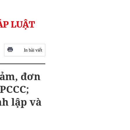
ÁP LUẬT
In bài viết
giảm, đơn
 PCCC;
nh lập và