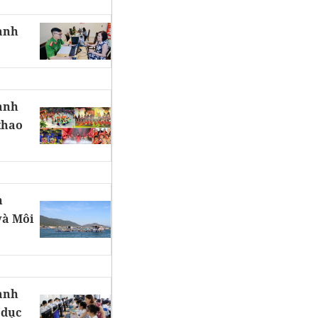
hành
hành
thao
h
và Môi
hành
 dục