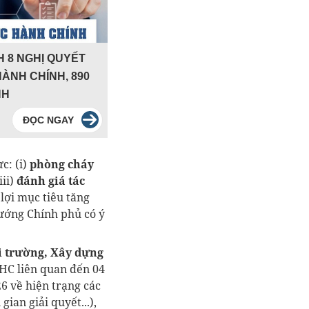
 8 NGHỊ QUYẾT
HÀNH CHÍNH, 890
NH
ĐỌC NGAY
ực: (i)
phòng cháy
(iii)
đánh giá tác
lợi mục tiêu tăng
ướng Chính phủ có ý
i trường, Xây dựng
THC liên quan đến 04
6 về hiện trạng các
ian giải quyết...),