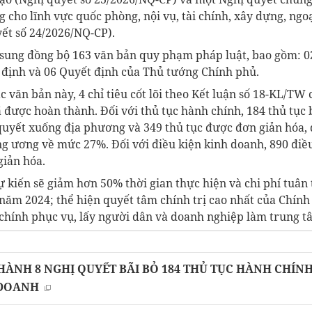
g cho lĩnh vực quốc phòng, nội vụ, tài chính, xây dựng, ngoạ
ết số 24/2026/NQ-CP).
ổ sung đồng bộ 163 văn bản quy phạm pháp luật, bao gồm: 0
 định và 06 Quyết định của Thủ tướng Chính phủ.
c văn bản này, 4 chỉ tiêu cốt lõi theo Kết luận số 18-KL/T
ược hoàn thành. Đối với thủ tục hành chính, 184 thủ tục bị
quyết xuống địa phương và 349 thủ tục được đơn giản hóa,
g ương về mức 27%. Đối với điều kiện kinh doanh, 890 điều 
giản hóa.
ự kiến sẽ giảm hơn 50% thời gian thực hiện và chi phí tuân
 năm 2024; thể hiện quyết tâm chính trị cao nhất của Chính
hính phục vụ, lấy người dân và doanh nghiệp làm trung t
ÀNH 8 NGHỊ QUYẾT BÃI BỎ 184 THỦ TỤC HÀNH CHÍNH,
 DOANH