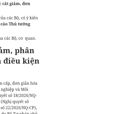
c cắt giảm, đơn
của các Bộ, có ý kiến
 cáo Thủ tướng
a các Bộ, cơ quan.
iảm, phân
à điều kiện
n cấp, đơn giản hóa
 nghiệp và Môi
uyết số 18/2026/NQ-
 (Nghị quyết số
 số 22/2026/NQ-CP),
g do Bộ Tư pháp chủ