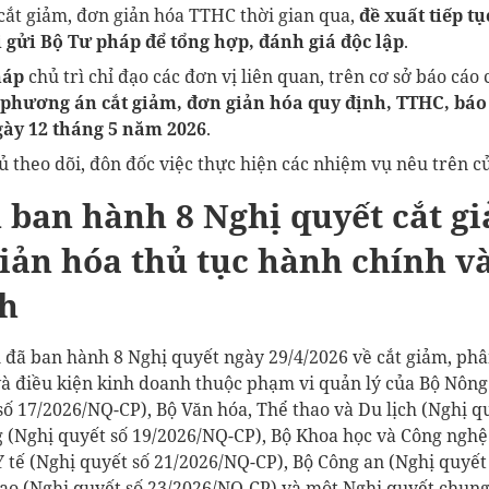
 cắt giảm, đơn giản hóa TTHC thời gian qua,
đề xuất tiếp tụ
i gửi Bộ Tư pháp để tổng hợp, đánh giá độc lập
.
háp
chủ trì chỉ đạo các đơn vị liên quan, trên cơ sở báo cáo 
 phương án cắt giảm, đơn giản hóa quy định, TTHC, báo
ày 12 tháng 5 năm 2026
.
 theo dõi, đôn đốc việc thực hiện các nhiệm vụ nêu trên củ
 ban hành 8 Nghị quyết cắt g
iản hóa thủ tục hành chính v
h
 đã ban hành 8 Nghị quyết ngày 29/4/2026 về cắt giảm, phâ
và điều kiện kinh doanh thuộc phạm vi quản lý của Bộ Nông
số 17/2026/NQ-CP), Bộ Văn hóa, Thể thao và Du lịch (Nghị q
 (Nghị quyết số 19/2026/NQ-CP), Bộ Khoa học và Công nghệ
Y tế (Nghị quyết số 21/2026/NQ-CP), Bộ Công an (Nghị quyết
tạo (Nghị quyết số 23/2026/NQ-CP) và một Nghị quyết chun