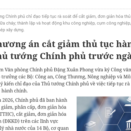
ng Chính phủ chỉ đạo tiếp tục rà soát để cắt giảm, đơn giản hóa thủ
hữa cháy; thành lập và hoạt động khu công nghiệp, cụm công nghiệp
ép xây dựng.
hương án cắt giảm thủ tục hà
hủ tướng Chính phủ trước ngà
ệm Văn phòng Chính phủ Đặng Xuân Phong vừa ký Công vă
ộ trưởng các Bộ: Công an, Công Thương, Nông nghiệp và Mô
ý kiến chỉ đạo của Thủ tướng Chính phủ về việc tiếp tục rà 
c hành chính.
m 2026, Chính phủ đã ban hành
t giảm, phân cấp, đơn giản hóa
(TTHC), cắt giảm, đơn giản hóa
h (ĐKKD) trên các lĩnh vực
lý nhà nước của 14 Bộ, cơ quan