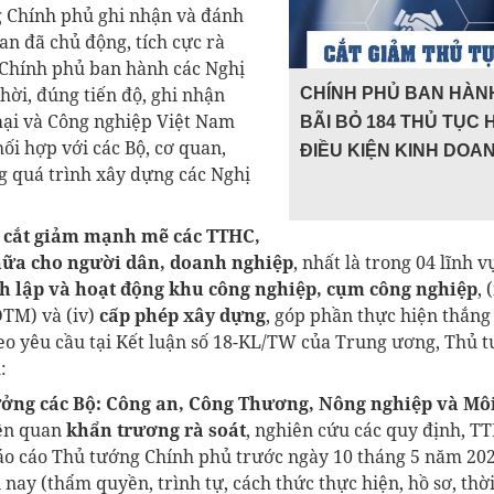
 Chính phủ ghi nhận và đánh
uan đã chủ động, tích cực rà
 Chính phủ ban hành các Nghị
hời, đúng tiến độ, ghi nhận
CHÍNH PHỦ BAN HÀNH
ại và Công nghiệp Việt Nam
BÃI BỎ 184 THỦ TỤC 
hối hợp với các Bộ, cơ quan,
ĐIỀU KIỆN KINH DOA
ng quá trình xây dựng các Nghị
c cắt giảm mạnh mẽ các TTHC,
nữa cho người dân, doanh nghiệp
, nhất là trong 04 lĩnh v
h lập và hoạt động khu công nghiệp, cụm công nghiệp
, 
TM) và (iv)
cấp phép xây dựng
, góp phần thực hiện thắng 
eo yêu cầu tại Kết luận số 18-KL/TW
của Trung ương, Thủ t
:
ưởng các Bộ: Công an, Công Thương, Nông nghiệp và Mô
iên quan
khẩn trương rà soát
, nghiên cứu các quy định, T
báo cáo Thủ tướng Chính phủ trước ngày 10 tháng 5 năm 202
nay (thẩm quyền, trình tự, cách thức thực hiện, hồ sơ, thời g