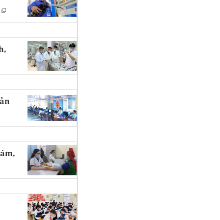
h,
iản
hám,