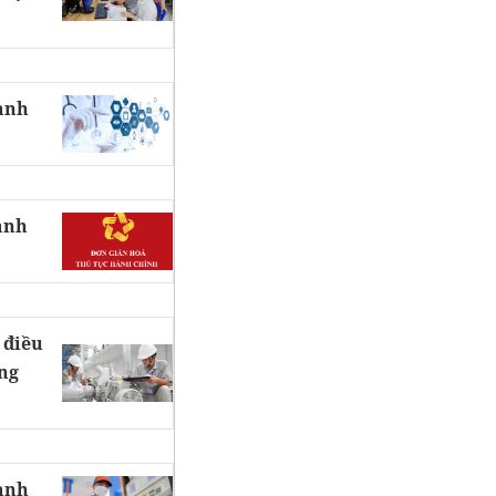
hành
ành
 điều
ng
hành