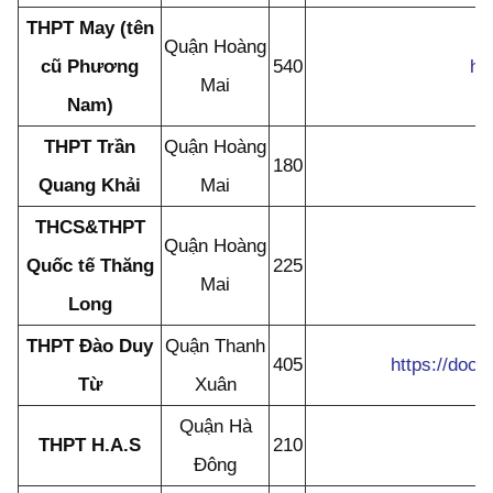
THPT May (tên
Quận Hoàng
cũ Phương
540
ht
Mai
Nam)
THPT Trần
Quận Hoàng
180
Quang Khải
Mai
THCS&THPT
Quận Hoàng
Quốc tế Thăng
225
Mai
Long
THPT Đào Duy
Quận Thanh
405
https://do
Từ
Xuân
Quận Hà
THPT H.A.S
210
Đông