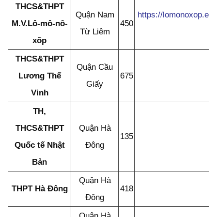
THCS&THPT
Quận Nam
https://lomonoxop.edu
M.V.Lô-mô-nô-
450
Từ Liêm
xốp
THCS&THPT
Quận Cầu
Lương Thế
675
Giấy
Vinh
TH,
THCS&THPT
Quận Hà
135
Quốc tế Nhật
Đông
Bản
Quận Hà
THPT Hà Đông
418
Đông
Quận Hà