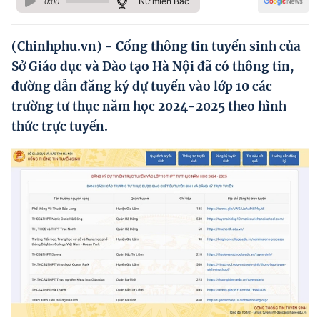
Nữ miền Bắc
0:00
Hướng dẫn thực hiện chính sách
Phát triển kinh tế tư nhân và doanh nghiệp dân tộc
(Chinhphu.vn) - Cổng thông tin tuyển sinh của
Sở Giáo dục và Đào tạo Hà Nội đã có thông tin,
Ocop và chuỗi giá trị Nông sản
đường dẫn đăng ký dự tuyển vào lớp 10 các
Kinh tế tư nhân
trường tư thục năm học 2024-2025 theo hình
thức trực tuyến.
Doanh nghiệp dân tộc
Khác
Video
Photo