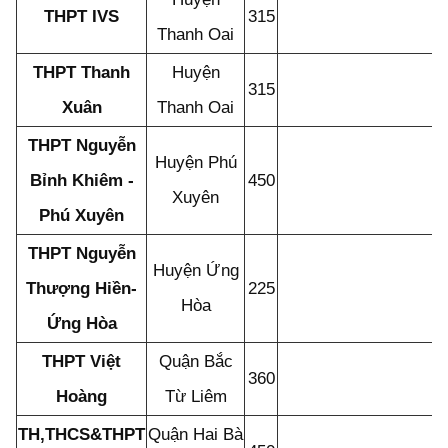
THPT IVS
315
Thanh Oai
THPT Thanh
Huyện
315
Xuân
Thanh Oai
THPT Nguyễn
Huyện Phú
Bỉnh Khiêm -
450
Xuyên
Phú Xuyên
THPT Nguyễn
Huyện Ứng
Thượng Hiền-
225
Hòa
Ứng Hòa
THPT Việt
Quận Bắc
360
Hoàng
Từ Liêm
TH,THCS&THPT
Quận Hai Bà