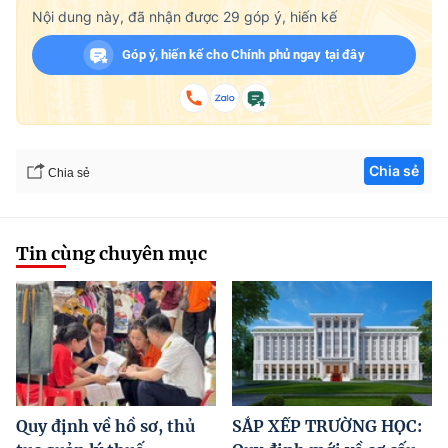
Nội dung này, đã nhận được
29
góp ý, hiến kế
Góp ý, hiến kế cho Chính phủ ngay tại đây
Chia sẻ
Chia sẻ
Tin cùng chuyên mục
Quy định về hồ sơ, thủ
SẮP XẾP TRƯỜNG HỌC: