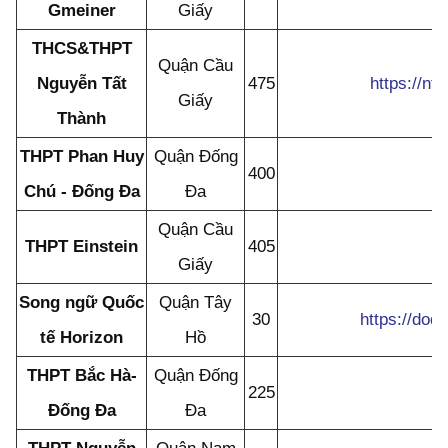
Gmeiner
Giấy
THCS&THPT
Quận Cầu
Nguyễn Tất
475
https://n
Giấy
Thành
THPT Phan Huy
Quận Đống
400
Chú - Đống Đa
Đa
Quận Cầu
THPT Einstein
405
Giấy
Song ngữ Quốc
Quận Tây
30
https://do
tế Horizon
Hồ
THPT Bắc Hà-
Quận Đống
225
Đống Đa
Đa