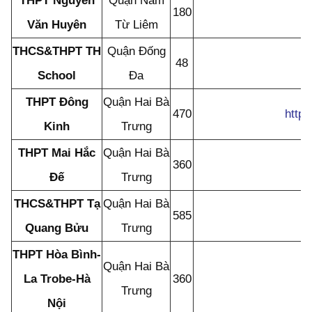
THPT Nguyễn
Quận Nam
180
Văn Huyên
Từ Liêm
THCS&THPT TH
Quận Đống
48
School
Đa
THPT Đông
Quận Hai Bà
470
http:
Kinh
Trưng
THPT Mai Hắc
Quận Hai Bà
360
Đế
Trưng
THCS&THPT Tạ
Quận Hai Bà
585
Quang Bửu
Trưng
THPT Hòa Bình-
Quận Hai Bà
La Trobe-Hà
360
Trưng
Nội