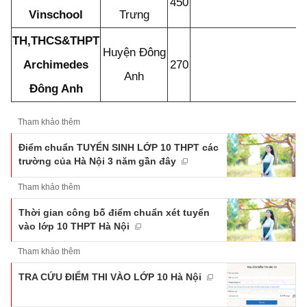
450
Vinschool
Trưng
TH,THCS&THPT
Huyện Đông
Archimedes
270
Anh
Đông Anh
Tham khảo thêm
Điểm chuẩn TUYỂN SINH LỚP 10 THPT các
trường của Hà Nội 3 năm gần đây
Tham khảo thêm
Thời gian công bố điểm chuẩn xét tuyển
vào lớp 10 THPT Hà Nội
Tham khảo thêm
TRA CỨU ĐIỂM THI VÀO LỚP 10 Hà Nội