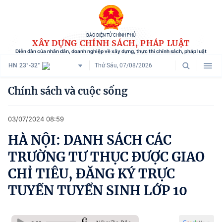
BÁO ĐIỆN TỬ CHÍNH PHỦ
XÂY DỰNG CHÍNH SÁCH, PHÁP LUẬT
Diễn đàn của nhân dân, doanh nghiệp về xây dựng, thực thi chính sách, pháp luật
HN
23°-32°
Thứ Sáu, 07/08/2026
Danh mục
Chính sách và cuộc sống
Trang chủ
03/07/2024 08:59
Chính sách mới
HÀ NỘI: DANH SÁCH CÁC
Tham vấn chính sách
TRƯỜNG TƯ THỤC ĐƯỢC GIAO
Người dân góp ý
CHỈ TIÊU, ĐĂNG KÝ TRỰC
TUYẾN TUYỂN SINH LỚP 10
Doanh nghiệp hiến kế
Chính sách và cuộc sống