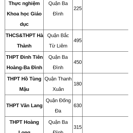
Thực nghiệm
Quận Ba
225
Khoa học Giáo
Đình
dục
THCS&THPT Hà
Quận Bắc
495
Thành
Từ Liêm
THPT Đinh Tiên
Quận Ba
450
Hoàng-Ba Đình
Đình
THPT Hồ Tùng
Quận Thanh
180
Mậu
Xuân
Quận Đống
THPT Văn Lang
630
Đa
THPT Hoàng
Quận Ba
315
Long
Đình