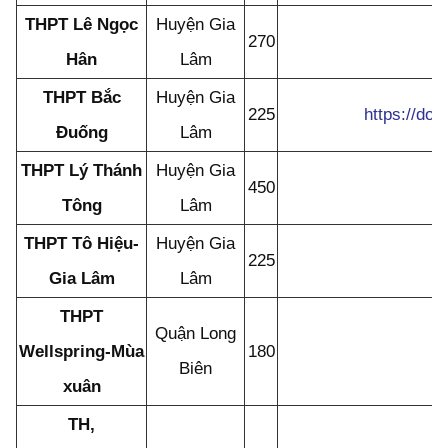
THPT Lê Ngọc
Huyện Gia
270
Hân
Lâm
THPT Bắc
Huyện Gia
225
https://d
Đuống
Lâm
THPT Lý Thánh
Huyện Gia
450
Tông
Lâm
THPT Tô Hiệu-
Huyện Gia
225
Gia Lâm
Lâm
THPT
Quận Long
Wellspring-Mùa
180
Biên
xuân
TH,