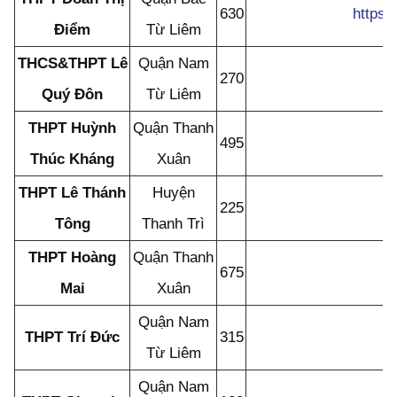
630
https:
Điểm
Từ Liêm
THCS&THPT Lê
Quận Nam
270
Quý Đôn
Từ Liêm
THPT Huỳnh
Quận Thanh
495
Thúc Kháng
Xuân
THPT Lê Thánh
Huyện
225
Tông
Thanh Trì
THPT Hoàng
Quận Thanh
675
Mai
Xuân
Quận Nam
THPT Trí Đức
315
Từ Liêm
Quận Nam