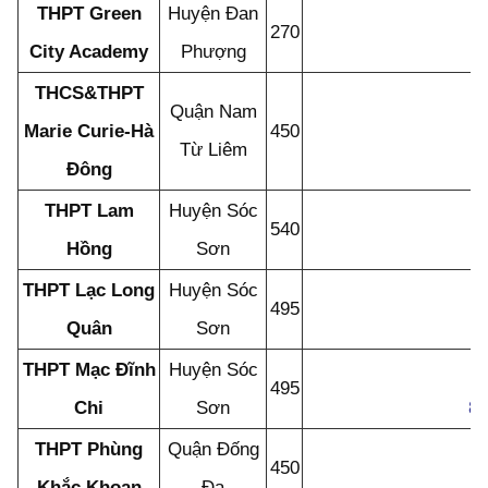
THPT Green
Huyện Đan
270
City Academy
Phượng
THCS&THPT
Quận Nam
Marie Curie-Hà
450
Từ Liêm
Đông
THPT Lam
Huyện Sóc
540
Hồng
Sơn
THPT Lạc Long
Huyện Sóc
495
Quân
Sơn
THPT Mạc Đĩnh
Huyện Sóc
495
Chi
Sơn
8
THPT Phùng
Quận Đống
450
Khắc Khoan
Đa