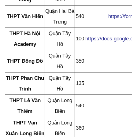
Quận Hai Bà
THPT Văn Hiến
540
https://for
Trưng
THPT Hà Nội
Quận Tây
100
https://docs.google
Academy
Hồ
Quận Tây
THPT Đông Đô
350
Hồ
THPT Phan Chu
Quận Tây
135
Trinh
Hồ
THPT Lê Văn
Quận Long
540
Thiêm
Biên
THPT Vạn
Quận Long
360
Xuân-Long Biên
Biên