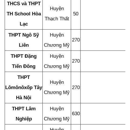
THCS và THPT
Huyện
TH School Hòa
50
Thạch Thất
Lạc
THPT Ngô Sỹ
Huyện
270
Liên
Chương Mỹ
THPT Đặng
Huyện
270
Tiến Đông
Chương Mỹ
THPT
Huyện
Lômônôxốp Tây
270
Chương Mỹ
Hà Nội
THPT Lâm
Huyện
630
Nghiệp
Chương Mỹ
Huyện