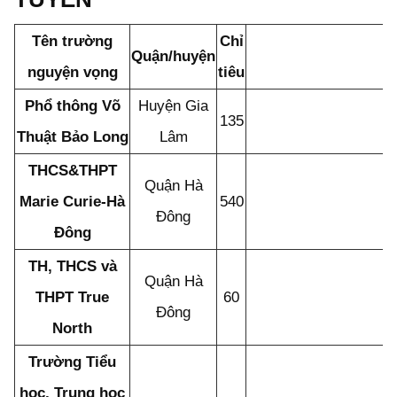
Tên trường
Chỉ
Quận/huyện
nguyện vọng
tiêu
Phổ thông Võ
Huyện Gia
135
Thuật Bảo Long
Lâm
THCS&THPT
Quận Hà
Marie Curie-Hà
540
Đông
Đông
TH, THCS và
Quận Hà
THPT True
60
Đông
North
Trường Tiểu
học, Trung học