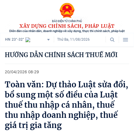
BÁO ĐIỆN TỬ CHÍNH PHỦ
XÂY DỰNG CHÍNH SÁCH, PHÁP LUẬT
Diễn đàn của nhân dân, doanh nghiệp về xây dựng, thực thi chính sách, pháp luật
HN
23°-32°
Thứ Ba, 11/08/2026
Danh mục
HƯỚNG DẪN CHÍNH SÁCH THUẾ MỚI
Trang chủ
20/04/2026 08:29
Chính sách mới
Toàn văn: Dự thảo Luật sửa đổi,
Tham vấn chính sách
bổ sung một số điều của Luật
Người dân góp ý
thuế thu nhập cá nhân, thuế
thu nhập doanh nghiệp, thuế
Doanh nghiệp hiến kế
giá trị gia tăng
Chính sách và cuộc sống