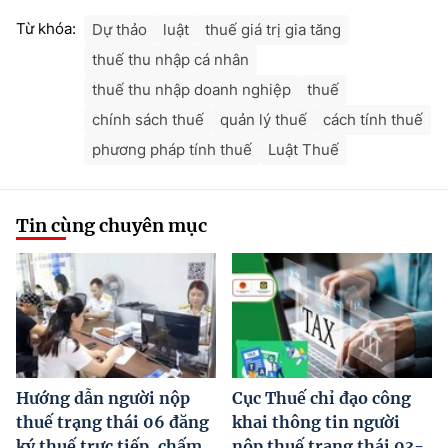
Từ khóa:
Dự thảo
luật
thuế giá trị gia tăng
thuế thu nhập cá nhân
thuế thu nhập doanh nghiệp
thuế
chính sách thuế
quản lý thuế
cách tính thuế
phương pháp tính thuế
Luật Thuế
Tin cùng chuyên mục
Hướng dẫn người nộp
Cục Thuế chỉ đạo công
thuế trạng thái 06 đăng
khai thông tin người
ký thuế trực tiếp, chấm
nộp thuế trạng thái 03-