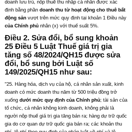
doanh lưu trú, nộp thuế thu nhập cá nhân được xác
định bằng phần
doanh thu từ hoạt động cho thuê bất
động sản
vượt trên mức quy định
tại khoản 1 Điều này
của Chính phủ
nhân (x) với thuế suất 5%.
Điều 2. Sửa đổi, bổ sung khoản
25 Điều 5 Luật Thuế giá trị gia
tăng số 48/2024/QH15 được sửa
đổi, bổ sung bởi Luật số
149/2025/QH15 như sau:
"25. Hàng hóa, dịch vụ của hộ, cá nhân sản xuất, kinh
doanh có mức doanh thu năm
từ 500 triệu đồng trở
xuống
dưới mức quy định của Chính phủ
; tài sản của
tổ chức, cá nhân không kinh doanh, không phải là
người nộp thuế giá trị gia tăng bán ra; hàng dự trữ quốc
gia do cơ quan dự trữ quốc gia bán ra; các khoản thu
phí, lệ phí theo quy định của pháp luật về phí và lệ