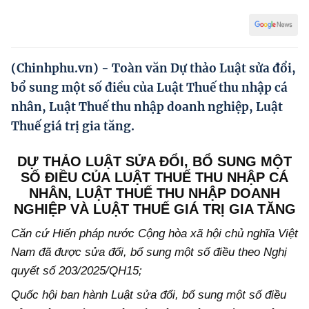
Hướng dẫn thực hiện chính sách
Phát triển kinh tế tư nhân và doanh nghiệp dân tộc
Ocop và chuỗi giá trị Nông sản
(Chinhphu.vn) - Toàn văn Dự thảo Luật sửa đổi,
bổ sung một số điều của Luật Thuế thu nhập cá
Kinh tế tư nhân
nhân, Luật Thuế thu nhập doanh nghiệp, Luật
Doanh nghiệp dân tộc
Thuế giá trị gia tăng.
Khác
DỰ THẢO LUẬT
SỬA ĐỔI, BỔ SUNG MỘT
SỐ ĐIỀU CỦA
LUẬT THUẾ THU NHẬP CÁ
Video
NHÂN, LUẬT
THUẾ
THU NHẬP DOANH
Photo
NGHIỆP VÀ LUẬT THUẾ GIÁ TRỊ GIA TĂNG
Căn cứ Hiến pháp nước Cộng hòa xã hội chủ nghĩa Việt
Nam
đã được sửa đổi, bổ sung một số điều theo Nghị
quyết số 203/2025/QH15
;
Quốc hội ban hành Luật
sửa đổi, bổ sung một số điều