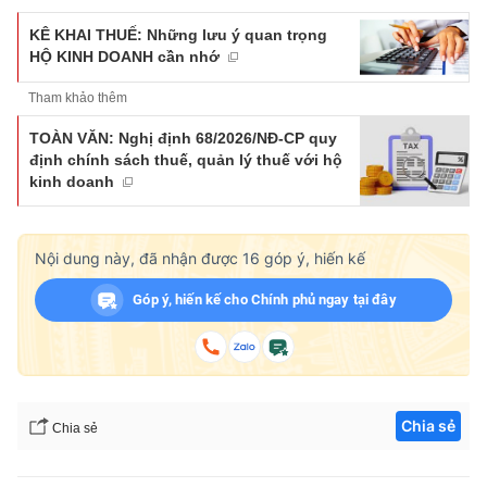
KÊ KHAI THUẾ: Những lưu ý quan trọng
HỘ KINH DOANH cần nhớ
Tham khảo thêm
TOÀN VĂN: Nghị định 68/2026/NĐ-CP quy
định chính sách thuế, quản lý thuế với hộ
kinh doanh
Nội dung này, đã nhận được
16
góp ý, hiến kế
Góp ý, hiến kế cho Chính phủ ngay tại đây
Chia sẻ
Chia sẻ