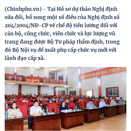
Hướng dẫn thực hiện chính sách
(Chinhphu.vn) - Tại Hồ sơ dự thảo Nghị định
Phát triển kinh tế tư nhân và doanh nghiệp dân tộc
sửa đổi, bổ sung một số điều của Nghị định số
204/2004/NĐ-CP về chế độ tiền lương đối với
Ocop và chuỗi giá trị Nông sản
cán bộ, công chức, viên chức và lực lượng vũ
Kinh tế tư nhân
trang đang được Bộ Tư pháp thẩm định, trong
đó Bộ Nội vụ đề xuất phụ cấp chức vụ mới với
Doanh nghiệp dân tộc
lãnh đạo cấp xã.
Khác
Video
Photo