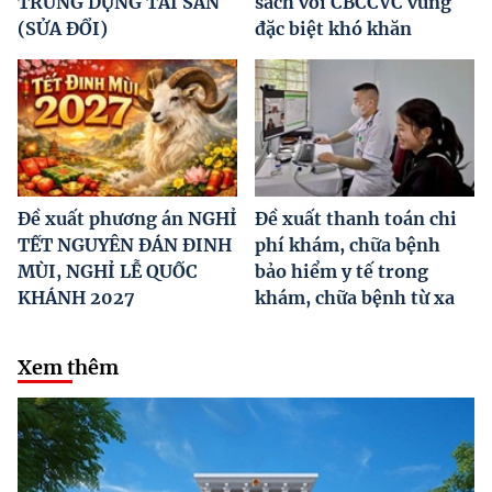
TRƯNG DỤNG TÀI SẢN
sách với CBCCVC vùng
(SỬA ĐỔI)
đặc biệt khó khăn
Đề xuất phương án NGHỈ
Đề xuất thanh toán chi
TẾT NGUYÊN ĐÁN ĐINH
phí khám, chữa bệnh
MÙI, NGHỈ LỄ QUỐC
bảo hiểm y tế trong
KHÁNH 2027
khám, chữa bệnh từ xa
Xem thêm