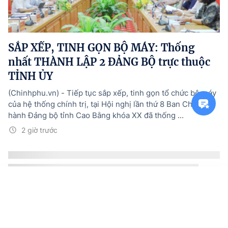
SẮP XẾP, TINH GỌN BỘ MÁY: Thống
nhất THÀNH LẬP 2 ĐẢNG BỘ trực thuộc
TỈNH ỦY
(Chinhphu.vn) - Tiếp tục sắp xếp, tinh gọn tổ chức bộ máy
của hệ thống chính trị, tại Hội nghị lần thứ 8 Ban Chấp
hành Đảng bộ tỉnh Cao Bằng khóa XX đã thống ...
2 giờ trước