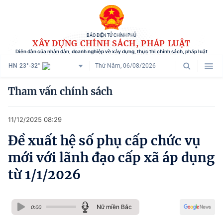
BÁO ĐIỆN TỬ CHÍNH PHỦ
XÂY DỰNG CHÍNH SÁCH, PHÁP LUẬT
Diễn đàn của nhân dân, doanh nghiệp về xây dựng, thực thi chính sách, pháp luật
HN
23°-32°
Thứ Năm, 06/08/2026
Danh mục
Tham vấn chính sách
Trang chủ
11/12/2025 08:29
Chính sách mới
Đề xuất hệ số phụ cấp chức vụ
Tham vấn chính sách
mới với lãnh đạo cấp xã áp dụng
Người dân góp ý
từ 1/1/2026
Doanh nghiệp hiến kế
Nữ miền Bắc
Chính sách và cuộc sống
0:00