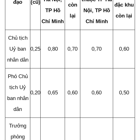
đạo
(cũ)
còn
đặc khu
TP Hồ
Nội, TP Hồ
lại
còn lại
Chí Minh
Chí Minh
Chủ tịch
Uỷ ban
0,25
0,80
0,70
0,70
0,60
nhân dân
Phó Chủ
tịch Uỷ
0,20
0,65
0,60
0,60
0,50
ban nhân
dân
Trưởng
phòng